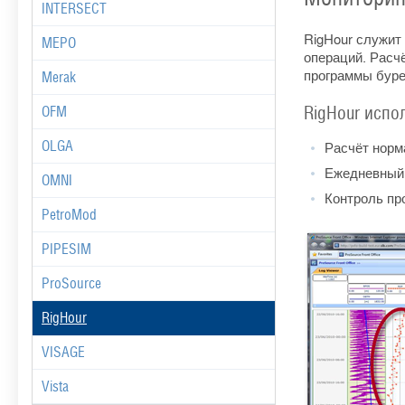
INTERSECT
RigHour служит
MEPO
операций. Расчё
программы буре
Merak
RigHour испо
OFM
OLGA
Расчёт норма
Ежедневный 
OMNI
Контроль про
PetroMod
PIPESIM
ProSource
RigHour
VISAGE
Vista