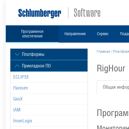
Программное
Направления
Сервис
Подд
обеспечение
Главная
/
Платформ
Платформы
RigHour
Прикладное ПО
ECLIPSE
Общая инфо
Flaresim
GeoX
IAM
Програм
InnerLogix
Мониторин