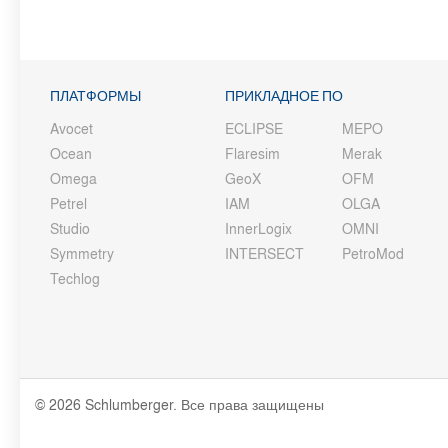
ПЛАТФОРМЫ
ПРИКЛАДНОЕ ПО
Avocet
ECLIPSE
MEPO
Ocean
Flaresim
Merak
Omega
GeoX
OFM
Petrel
IAM
OLGA
Studio
InnerLogix
OMNI
Symmetry
INTERSECT
PetroMod
Techlog
© 2026 Schlumberger. Все права защищены