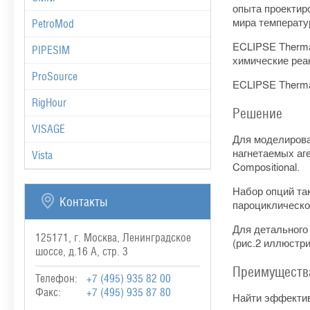
опыта проектир
мира температу
PetroMod
ECLIPSE Thermal
PIPESIM
химические реа
ProSource
ECLIPSE Therma
RigHour
Решение
VISAGE
Для моделирова
нагнетаемых аг
Vista
Compositional.
Набор опций та
Контакты
пароциклическое
Для детального
125171, г. Москва, Ленинградское
(рис.2 иллюстри
шоссе, д.16 А, стр. 3
Преимуществ
Телефон:
+7 (495) 935 82 00
Факс:
+7 (495) 935 87 80
Найти эффектив