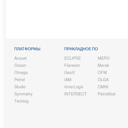
ПЛАТФОРМЫ
ПРИКЛАДНОЕ ПО
Avocet
ECLIPSE
MEPO
Ocean
Flaresim
Merak
Omega
GeoX
OFM
Petrel
IAM
OLGA
Studio
InnerLogix
OMNI
Symmetry
INTERSECT
PetroMod
Techlog