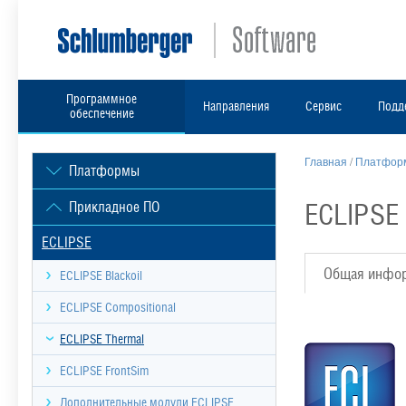
Программное
Направления
Сервис
Подд
обеспечение
Главная
/
Платформ
Платформы
ECLIPSE
Прикладное ПО
ECLIPSE
Общая инфо
ECLIPSE Blackoil
ECLIPSE Compositional
ECLIPSE Thermal
ECLIPSE FrontSim
Дополнительные модули ECLIPSE