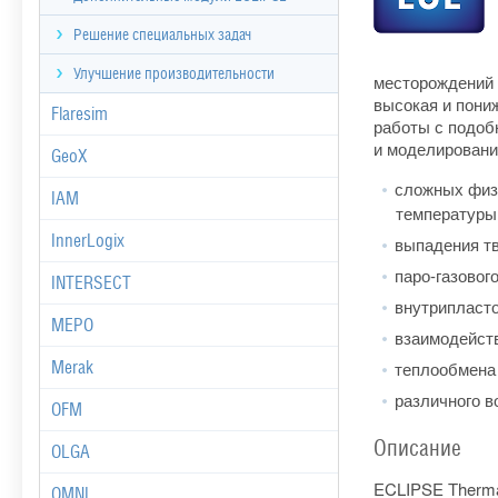
Решение специальных задач
Улучшение производительности
месторождений 
высокая и пони
Flaresim
работы с подоб
и моделирования
GeoX
сложных физ
IAM
температуры,
InnerLogix
выпадения т
паро-газовог
INTERSECT
внутрипласто
MEPO
взаимодейств
Merak
теплообмена
различного в
OFM
Описание
OLGA
ECLIPSE Therma
OMNI