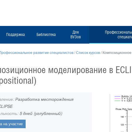
Для
Профессиональн
Поддержка
Библиотека
ВУЗов
специал
Профессиональное развитие специалистов
/
Список курсов
/
Композиционное 
озиционное моделирование в ECLI
ositional)
вление:
Разработка месторождения
LIPSE
льность:
5 дней (углубленный)