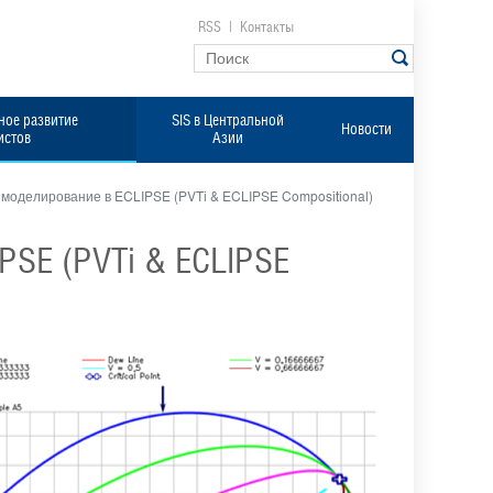
RSS
|
Контакты
ое развитие
SIS в Центральной
Новости
истов
Азии
моделирование в ECLIPSE (PVTi & ECLIPSE Compositional)
PSE (PVTi & ECLIPSE