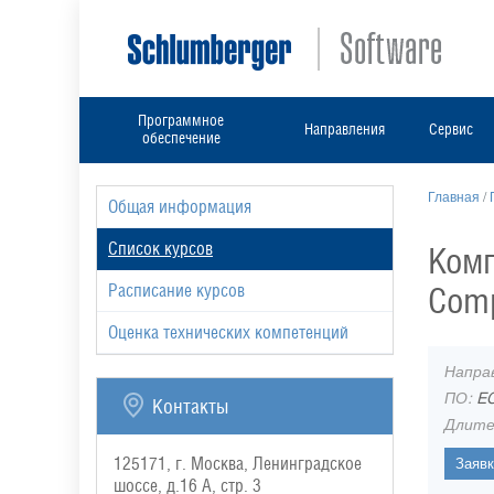
Программное
Направления
Сервис
обеспечение
Главная
/
Общая информация
Список курсов
Комп
Comp
Расписание курсов
Оценка технических компетенций
Напра
ПО:
EC
Контакты
Длите
125171, г. Москва, Ленинградское
шоссе, д.16 А, стр. 3