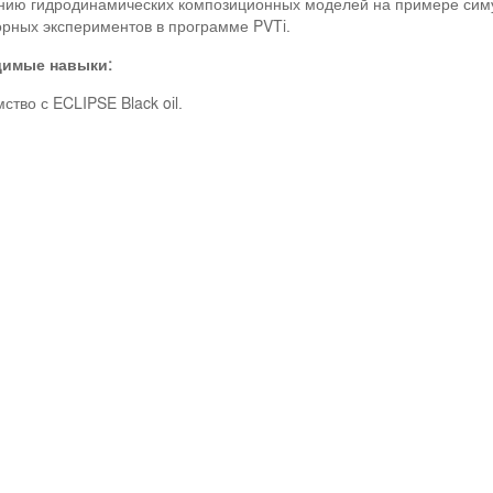
нию гидродинамических композиционных моделей на примере симу
рных экспериментов в программе PVTi.
имые навыки:
ство с ECLIPSE Black oil.