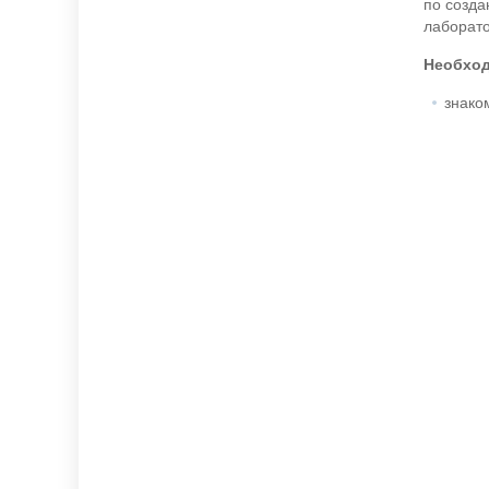
по созда
лаборато
Необход
знаком