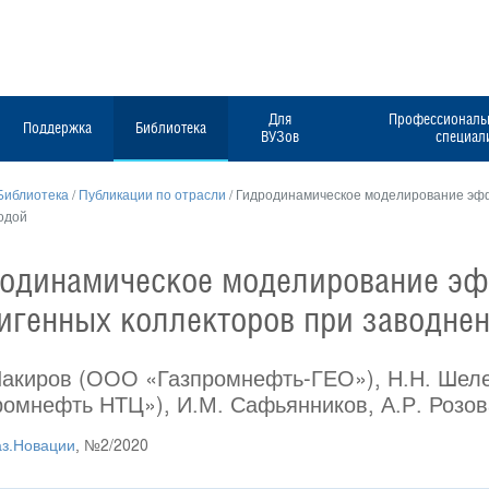
Для
Профессиональн
Поддержка
Библиотека
ВУЗов
специал
Библиотека
/
Публикации по отрасли
/
Гидродинамическое моделирование эфф
одой
одинамическое моделирование эф
игенных коллекторов при заводне
Шакиров (ООО «Газпромнефть-ГЕО»), Н.Н. Шел
ромнефть НТЦ»), И.М. Сафьянников, А.Р. Розо
аз.Новации
, №2/2020