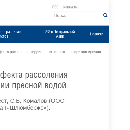
RSS
|
Контакты
ое развитие
SIS в Центральной
Новости
истов
Азии
екта рассоления терригенных коллекторов при заводнении
фекта рассоления
нии пресной водой
ест, С.Б. Комалов (ООО
ва («Шлюмберже»).