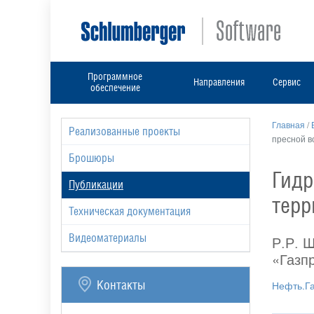
Программное
Направления
Сервис
обеспечение
Главная
/
Реализованные проекты
пресной в
Брошюры
Гидр
Публикации
терр
Техническая документация
Видеоматериалы
Р.Р. 
«Газп
Контакты
Нефть.Г