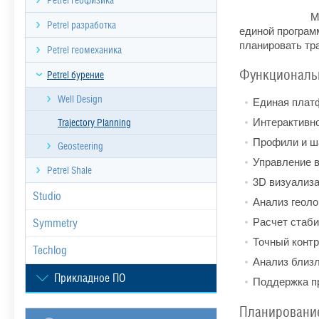
Petrel геофизика
М
Petrel разработка
единой програм
планировать тр
Petrel геомеханика
Функциональ
Petrel бурение
Well Design
Единая плат
Интерактивно
Trajectory Planning
Профили и ш
Geosteering
Управление в
Petrel Shale
3D визуализа
Studio
Анализ геоло
Расчет стаби
Symmetry
Точный контр
Techlog
Анализ близ
Прикладное ПО
Поддержка п
Планировани