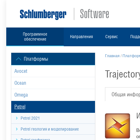
Программное
Направления
Сервис
Подд
обеспечение
Главная
/
Платформ
Платформы
Trajector
Avocet
Ocean
Общая инфо
Omega
Petrel
И
Petrel 2021
Petrel геология и моделирование
В
о