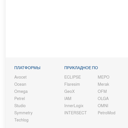
ПЛАТФОРМЫ
ПРИКЛАДНОЕ ПО
Avocet
ECLIPSE
MEPO
Ocean
Flaresim
Merak
Omega
GeoX
OFM
Petrel
IAM
OLGA
Studio
InnerLogix
OMNI
Symmetry
INTERSECT
PetroMod
Techlog