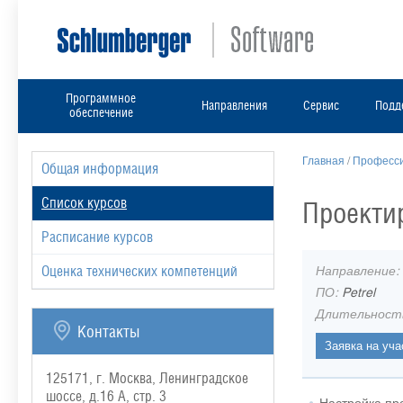
Программное
Направления
Сервис
Подд
обеспечение
Главная
/
Професси
Общая информация
Список курсов
Проектир
Расписание курсов
Направление:
Оценка технических компетенций
ПО:
Petrel
Длительност
Контакты
125171, г. Москва, Ленинградское
шоссе, д.16 А, стр. 3
Настройка пр