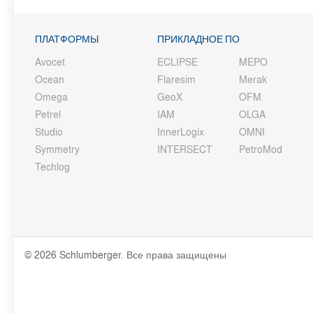
ПЛАТФОРМЫ
ПРИКЛАДНОЕ ПО
Avocet
ECLIPSE
MEPO
Ocean
Flaresim
Merak
Omega
GeoX
OFM
Petrel
IAM
OLGA
Studio
InnerLogix
OMNI
Symmetry
INTERSECT
PetroMod
Techlog
© 2026 Schlumberger. Все права защищены