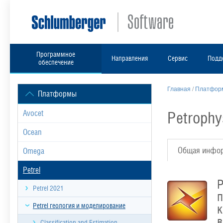
Программное
Направления
Сервис
Подд
обеспечение
Главная
/
Платформ
Платформы
Petrophy
Avocet
Ocean
Общая инфо
Omega
Petrel
Р
Petrel 2021
п
Petrel геология и моделирование
к
в
Classification and Estimation