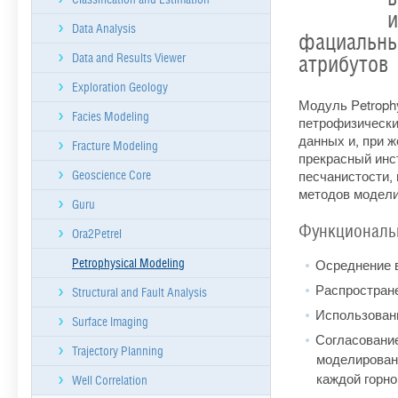
и
Data Analysis
фациальны
Data and Results Viewer
атрибутов
Exploration Geology
Модуль Petroph
Facies Modeling
петрофизически
данных и, при 
Fracture Modeling
прекрасный инс
песчанистости,
Geoscience Core
методов модели
Guru
Функциональ
Ora2Petrel
Осреднение 
Petrophysical Modeling
Распростран
Structural and Fault Analysis
Использован
Surface Imaging
Согласование
Trajectory Planning
моделировани
каждой горно
Well Correlation