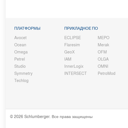
ПЛАТФОРМЫ
ПРИКЛАДНОЕ ПО
Avocet
ECLIPSE
MEPO
Ocean
Flaresim
Merak
Omega
GeoX
OFM
Petrel
IAM
OLGA
Studio
InnerLogix
OMNI
Symmetry
INTERSECT
PetroMod
Techlog
© 2026 Schlumberger. Все права защищены