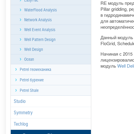
EasyFrac
RE модуль предо
Pillar gridding
WaterFlood Analysis
в гидродинамич
Network Analysis
для автоматиче
неопределённост
Well Event Analysis
Данный модуль в
Well Pattern Design
FloGrid, Schedu
Well Design
Начиная с 2015 
лицензировалис
Ocean
модуль
Well Deli
Petrel геомеханика
Petrel бурение
Petrel Shale
Studio
Symmetry
Techlog