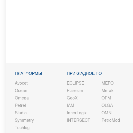
ПЛАТФОРМЫ
ПРИКЛАДНОЕ ПО
Avocet
ECLIPSE
MEPO
Ocean
Flaresim
Merak
Omega
GeoX
OFM
Petrel
IAM
OLGA
Studio
InnerLogix
OMNI
Symmetry
INTERSECT
PetroMod
Techlog