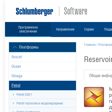
Программное
Направления
Сервис
Подд
обеспечение
Главная
/
Платформ
Платформы
Reservoi
Avocet
Ocean
Общая инфо
Omega
Petrel
М
р
Petrel 2021
г
Petrel геология и моделирование
д