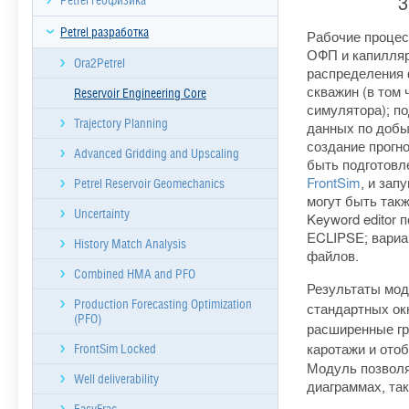
3
Petrel геофизика
Petrel разработка
Рабочие процес
ОФП и капилляр
Ora2Petrel
распределения 
скважин (в том
Reservoir Engineering Core
симулятора); п
Trajectory Planning
данных по добы
создание прогн
Advanced Gridding and Upscaling
быть подготовл
FrontSim
, и за
Petrel Reservoir Geomechanics
могут быть так
Uncertainty
Keyword editor
ECLIPSE; вариа
History Match Analysis
файлов.
Combined HMA and PFO
Результаты мод
Production Forecasting Optimization
стандартных ок
(PFO)
расширенные гр
каротажи и ото
FrontSim Locked
Модуль позволя
Well deliverability
диаграммах, та