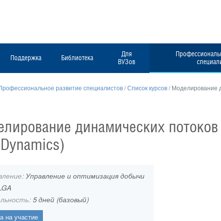
Для
Профессиональн
Поддержка
Библиотека
ВУЗов
специал
Профессиональное развитие специалистов
/
Список курсов
/
Моделирование д
лирование динамических потоков 
 Dynamics)
вление:
Управление и оптимизация добычи
LGA
льность:
5 дней (базовый)