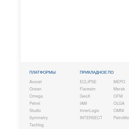
ПЛАТФОРМЫ
ПРИКЛАДНОЕ ПО
Avocet
ECLIPSE
MEPO
Ocean
Flaresim
Merak
Omega
GeoX
OFM
Petrel
IAM
OLGA
Studio
InnerLogix
OMNI
Symmetry
INTERSECT
PetroM
Techlog