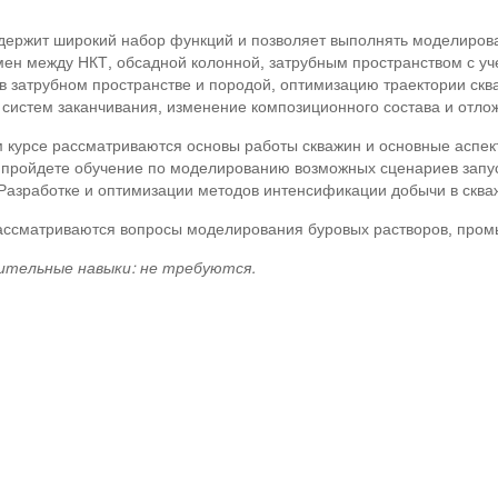
ержит широкий набор функций и позволяет выполнять моделирован
ен между НКТ, обсадной колонной, затрубным пространством с уч
 затрубном пространстве и породой, оптимизацию траектории сква
систем заканчивания, изменение композиционного состава и отло
 курсе рассматриваются основы работы скважин и основные аспект
 пройдете обучение по моделированию возможных сценариев запус
Разработке и оптимизации методов интенсификации добычи в сква
ассматриваются вопросы моделирования буровых растворов, промы
ительные навыки: не требуются.