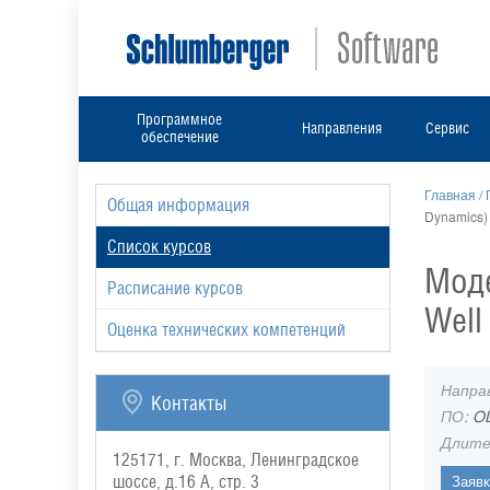
Программное
Направления
Сервис
обеспечение
Главная
/
Общая информация
Dynamics)
Список курсов
Моде
Расписание курсов
Well
Оценка технических компетенций
Напра
Контакты
ПО:
O
Длите
125171, г. Москва, Ленинградское
шоссе, д.16 А, стр. 3