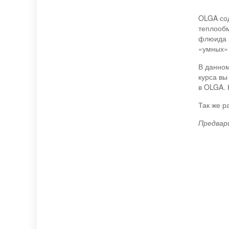
OLGA сод
теплообм
флюида в
«умных» 
В данном
курса вы
в OLGA. 
Так же р
Предвар