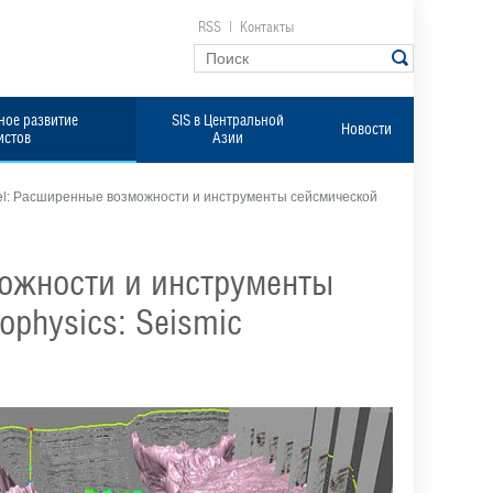
RSS
|
Контакты
ое развитие
SIS в Центральной
Новости
истов
Азии
rel: Расширенные возможности и инструменты сейсмической
можности и инструменты
ophysics: Seismic