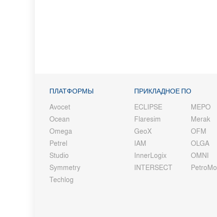
ПЛАТФОРМЫ
ПРИКЛАДНОЕ ПО
Avocet
ECLIPSE
MEPO
Ocean
Flaresim
Merak
Omega
GeoX
OFM
Petrel
IAM
OLGA
Studio
InnerLogix
OMNI
Symmetry
INTERSECT
PetroM
Techlog