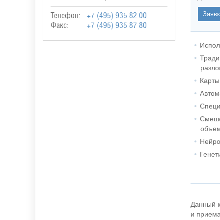
Телефон:
+7 (495) 935 82 00
Факс:
+7 (495) 935 87 80
Испол
Тради
разло
Карты
Автом
Специ
Смеше
объем
Нейро
Генет
Данный к
и приема