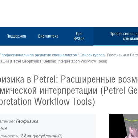
Для
Профессиональн
Поддержка
Библиотека
ВУЗов
специал
Профессиональное развитие специалистов
/
Список курсов
/
Геофизика в Pet
ции (Petrel Geophysics: Seismic Interpretation Workflow Tools)
изика в Petrel: Расширенные воз
мической интерпретации (Petrel Ge
rpretation Workflow Tools)
вление:
Геофизика
trel
льность:
2 дня (углубленный)