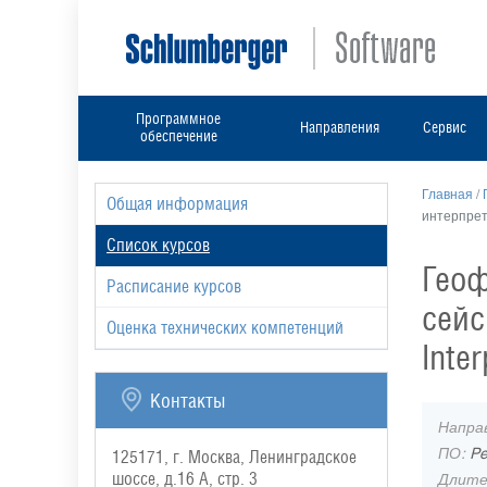
Программное
Направления
Сервис
обеспечение
Главная
/
Общая информация
интерпрета
Список курсов
Геоф
Расписание курсов
сейс
Оценка технических компетенций
Inte
Контакты
Напра
ПО:
Pe
125171, г. Москва, Ленинградское
Длите
шоссе, д.16 А, стр. 3