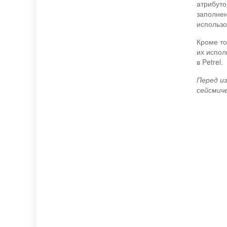
атрибуто
заполнен
использо
Кроме то
их испол
в Petrel.
Перед из
сейсмичес