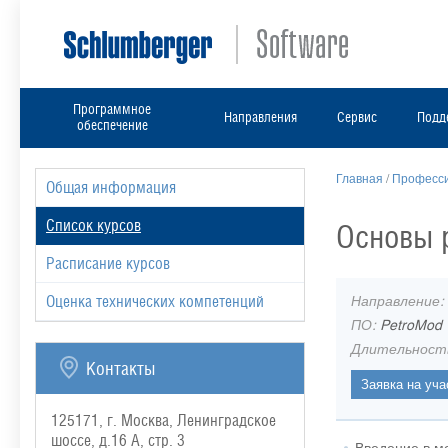
Программное
Направления
Сервис
Подд
обеспечение
Главная
/
Професси
Общая информация
Список курсов
Основы 
Расписание курсов
Направление:
Оценка технических компетенций
ПО:
PetroMod
Длительност
Контакты
125171, г. Москва, Ленинградское
шоссе, д.16 А, стр. 3
Введение в м