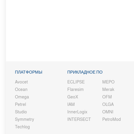
ПЛАТФОРМЫ
ПРИКЛАДНОЕ ПО
Avocet
ECLIPSE
MEPO
Ocean
Flaresim
Merak
Omega
GeoX
OFM
Petrel
IAM
OLGA
Studio
InnerLogix
OMNI
Symmetry
INTERSECT
PetroMod
Techlog