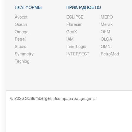
ПЛАТФОРМЫ
ПРИКЛАДНОЕ ПО
Avocet
ECLIPSE
MEPO
Ocean
Flaresim
Merak
Omega
GeoX
OFM
Petrel
IAM
OLGA
Studio
InnerLogix
OMNI
Symmetry
INTERSECT
PetroMod
Techlog
© 2026 Schlumberger. Все права защищены