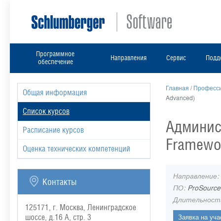
Программное
Направления
Сервис
Подд
обеспечение
Главная
/
Професси
Общая информация
Advanced)
Список курсов
Админис
Расписание курсов
Framewo
Оценка технических компетенций
Направление:
Контакты
ПО:
ProSource
Длительност
125171, г. Москва, Ленинградское
шоссе, д.16 А, стр. 3