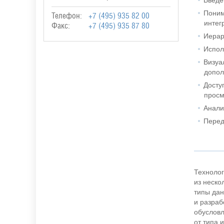
Поним
Телефон:
+7 (495) 935 82 00
интег
Факс:
+7 (495) 935 87 80
Иерар
Испол
Визуа
допол
Досту
просм
Анали
Перед
Технолог
из неско
типы дан
и разраб
обусловл
от типа 