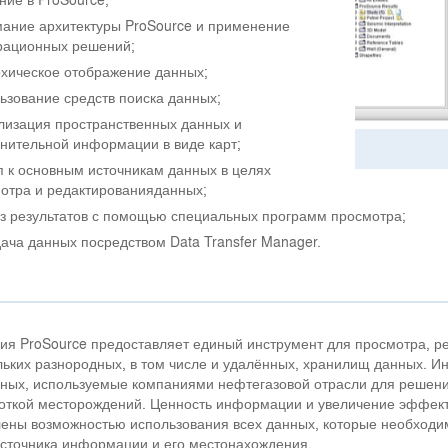
ание архитектуры ProSource и применение
рационных решений;
хическое отображение данных;
ьзование средств поиска данных;
лизация пространственных данных и
нительной информации в виде карт;
п к основным источникам данных в целях
отра и редактированияданных;
з результатов с помощью специальных программ просмотра;
ача данных посредством Data Transfer Manager.
ия ProSource предоставляет единый инструмент для просмотра, 
льких разнородных, в том числе и удалённых, хранилищ данных. И
ных, используемые компаниями нефтегазовой отрасли для решения
откой месторождений. Ценность информации и увеличение эффект
ены возможностью использования всех данных, которые необходи
источника информации и его местонахождения.