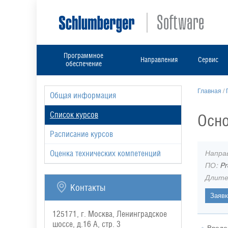
Программное
Направления
Сервис
обеспечение
Главная
/
Общая информация
Список курсов
Осно
Расписание курсов
Напра
Оценка технических компетенций
ПО:
Pr
Длите
Контакты
125171, г. Москва, Ленинградское
шоссе, д.16 А, стр. 3
Введе