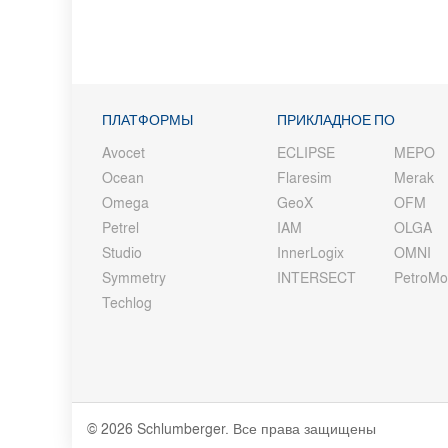
ПЛАТФОРМЫ
ПРИКЛАДНОЕ ПО
Avocet
ECLIPSE
MEPO
Ocean
Flaresim
Merak
Omega
GeoX
OFM
Petrel
IAM
OLGA
Studio
InnerLogix
OMNI
Symmetry
INTERSECT
PetroM
Techlog
© 2026 Schlumberger. Все права защищены