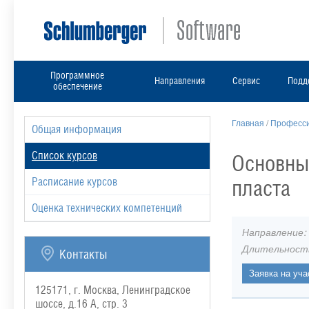
Программное
Направления
Сервис
Подд
обеспечение
Главная
/
Професси
Общая информация
Список курсов
Основны
пласта
Расписание курсов
Оценка технических компетенций
Направление:
Длительност
Контакты
125171, г. Москва, Ленинградское
шоссе, д.16 А, стр. 3