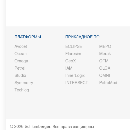
ПЛАТФОРМЫ
ПРИКЛАДНОЕ ПО
Avocet
ECLIPSE
MEPO
Ocean
Flaresim
Merak
Omega
GeoX
OFM
Petrel
IAM
OLGA
Studio
InnerLogix
OMNI
Symmetry
INTERSECT
PetroMod
Techlog
© 2026 Schlumberger. Все права защищены