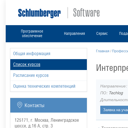
Программное
Направления
Сервис
Подд
обеспечение
Главная
/
Професси
Общая информация
Список курсов
Интерпре
Расписание курсов
Направление:
Оценка технических компетенций
ПО:
Techlog
Длительност
Контакты
125171, г. Москва, Ленинградское
шоссе, д.16 А, стр. 3
Теоретически