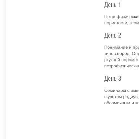
День 1
Петрофизические
пористости, гео
День 2
Понимание и пр
типов пород. Оп
ртутной поромет
петрофизических
День 3
Семинары с вып
с учетом радиус
обломочным и ка