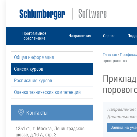
Программное
Направления
Сервис
Подд
обеспечение
Главная
/
Професси
Общая информация
пространства
Список курсов
Приклад
Расписание курсов
порового
Оценка технических компетенций
Направление:
Контакты
Длительност
125171, г. Москва, Ленинградское
шоссе, д.16 А, стр. 3