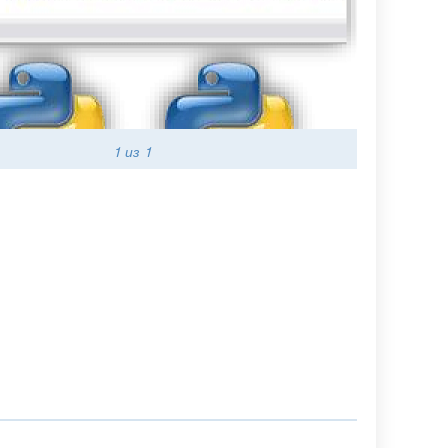
1
из 1