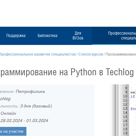
Для
Профессиональн
Поддержка
Библиотека
ВУЗов
специал
Профессиональное развитие специалистов
/
Список курсов
/
Программирование
раммирование на Python в Techlog 
вление:
Петрофизика
chlog
льность:
3 дня (базовый)
:
Онлайн
:
28.02.2024 - 01.03.2024