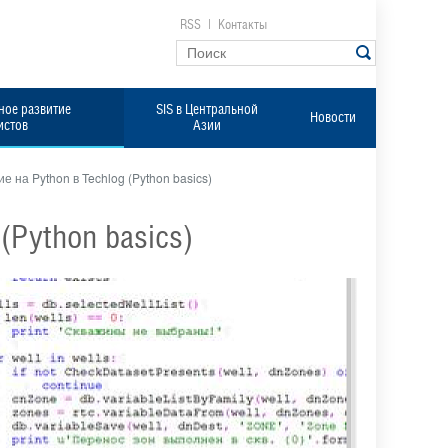
RSS
|
Контакты
ое развитие
SIS в Центральной
Новости
истов
Азии
 на Python в Techlog (Python basics)
(Python basics)