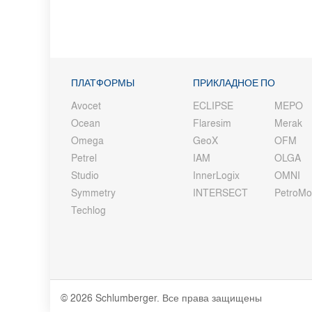
ПЛАТФОРМЫ
ПРИКЛАДНОЕ ПО
Avocet
ECLIPSE
MEPO
Ocean
Flaresim
Merak
Omega
GeoX
OFM
Petrel
IAM
OLGA
Studio
InnerLogix
OMNI
Symmetry
INTERSECT
PetroM
Techlog
© 2026 Schlumberger. Все права защищены