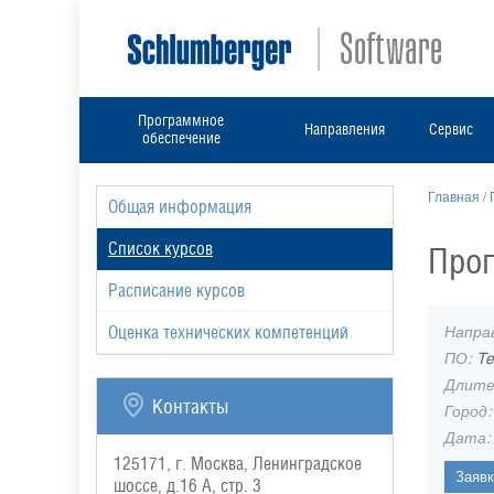
Программное
Направления
Сервис
обеспечение
Главная
/
Общая информация
Список курсов
Прог
Расписание курсов
Напра
Оценка технических компетенций
ПО:
Te
Длите
Контакты
Город
Дата
125171, г. Москва, Ленинградское
шоссе, д.16 А, стр. 3