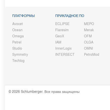
ПЛАТФОРМЫ
ПРИКЛАДНОЕ ПО
Avocet
ECLIPSE
MEPO
Ocean
Flaresim
Merak
Omega
GeoX
OFM
Petrel
IAM
OLGA
Studio
InnerLogix
OMNI
Symmetry
INTERSECT
PetroMod
Techlog
© 2026 Schlumberger. Все права защищены