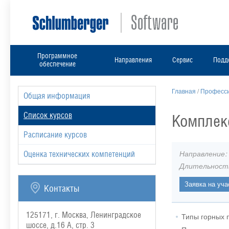
Программное
Направления
Сервис
Подд
обеспечение
Главная
/
Професси
Общая информация
Список курсов
Комплекс
Расписание курсов
Направление:
Оценка технических компетенций
Длительност
Контакты
125171, г. Москва, Ленинградское
Типы горных 
шоссе, д.16 А, стр. 3