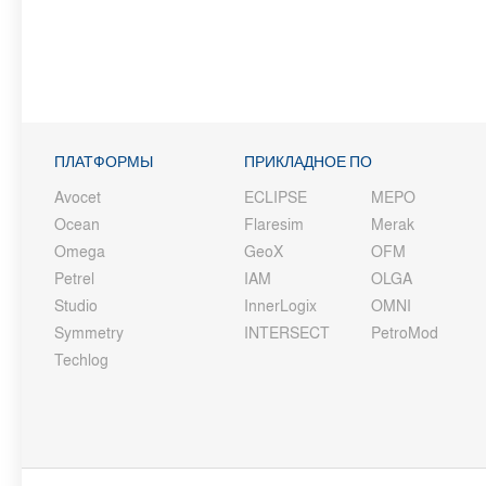
ПЛАТФОРМЫ
ПРИКЛАДНОЕ ПО
Avocet
ECLIPSE
MEPO
Ocean
Flaresim
Merak
Omega
GeoX
OFM
Petrel
IAM
OLGA
Studio
InnerLogix
OMNI
Symmetry
INTERSECT
PetroMod
Techlog