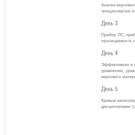
Анализ керновог
трещиноватые пл
День 3
Прибор ПС, приб
проницаемость 
День 4
Эффективная и о
уравнению, ура
кернового матер
День 5
Кривые капилляр
дисциплинами (с