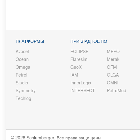
ПЛАТФОРМЫ
ПРИКЛАДНОЕ ПО
Avocet
ECLIPSE
MEPO
Ocean
Flaresim
Merak
Omega
GeoX
OFM
Petrel
IAM
OLGA
Studio
InnerLogix
OMNI
Symmetry
INTERSECT
PetroMod
Techlog
© 2026 Schlumberger. Все права защищены