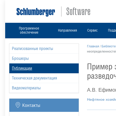
Программное
Направления
Сервис
Подд
обеспечение
Главная
/
Библиоте
Реализованные проекты
неопределенносте
Брошюры
Пример 
Публикации
разведоч
Техническая документация
Видеоматериалы
А.В. Ефимо
Нефтяное хозяй
Контакты