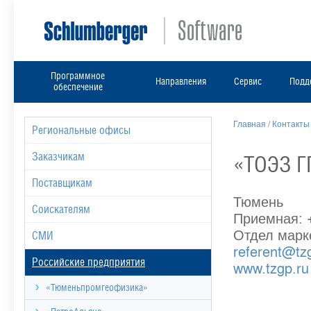
Программное
Направления
Сервис
Подд
обеспечение
Главная
/
Контакты
Региональные офисы
Заказчикам
«ТОЭЗ Г
Поставщикам
Тюмень
Соискателям
Приемная: +
Отдел марке
СМИ
referent@tz
Российские предприятия
www.tzgp.ru
«Тюменьпромгеофизика»