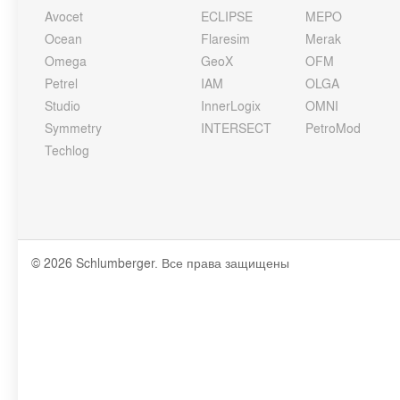
Avocet
ECLIPSE
MEPO
Ocean
Flaresim
Merak
Omega
GeoX
OFM
Petrel
IAM
OLGA
Studio
InnerLogix
OMNI
Symmetry
INTERSECT
PetroMod
Techlog
© 2026 Schlumberger. Все права защищены