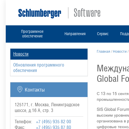
Программное
Направления
Сервис
Подд
обеспечение
Главная
/
Новости
Новости
Обновления программного
Междунар
обеспечения
Global F
Контакты
С 13 по 15 сент
промышленности,
125171, г. Москва, Ленинградское
SIS Global Foru
шоссе, д.16 А, стр. 3
высоким уровнем
организована в 
Телефон:
+7 (495) 935 82 00
цифровые технол
Факс:
+7 (495) 935 87 80