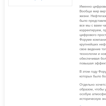
Именно цифрови
Вообще мир вир
жизни. Нефтегаз
было представле
все мы с вами ча
корректируем, п
цифрового прост
Форуме компани
крупнейших неф
свое видение то
технологии и но
обеспечивая бол
повышая эффект
В этом году Фор
которых было бо
Отдельно хочетс
образом, чтобы 
особую атмосфер
историческую з