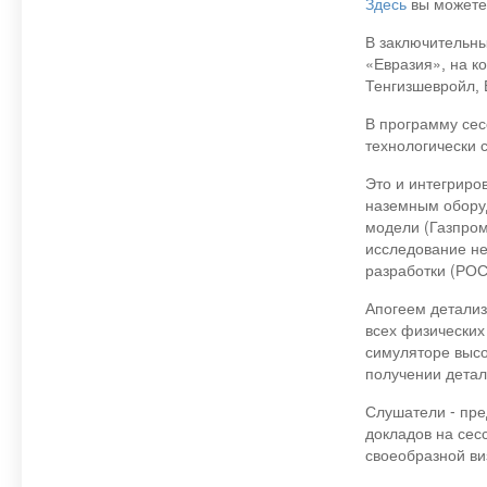
Здесь
вы можете 
В заключительны
«Евразия», на к
Тенгизшевройл,
В программу се
технологически 
Это и интегриро
наземным обору
модели (Газпром
исследование не
разработки (РО
Апогеем детализ
всех физических
симуляторе выс
получении детал
Слушатели - пре
докладов на сес
своеобразной ви