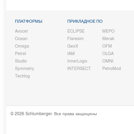
ПЛАТФОРМЫ
ПРИКЛАДНОЕ ПО
Avocet
ECLIPSE
MEPO
Ocean
Flaresim
Merak
Omega
GeoX
OFM
Petrel
IAM
OLGA
Studio
InnerLogix
OMNI
Symmetry
INTERSECT
PetroMod
Techlog
© 2026 Schlumberger. Все права защищены