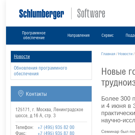
Программное
Направления
Сервис
Подд
обеспечение
Главная
/
Новости
Новости
Обновления программного
Новые г
обеспечения
труднои
Контакты
Более 300 
и 4 июня в
125171, г. Москва, Ленинградское
практическ
шоссе, д.16 А, стр. 3
научно-исс
Телефон:
+7 (495) 935 82 00
Семинар был пос
Факс:
+7 (495) 935 87 80