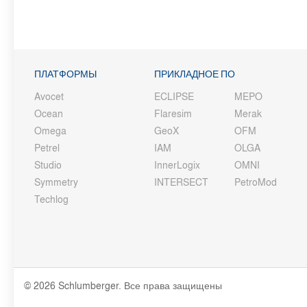
ПЛАТФОРМЫ
ПРИКЛАДНОЕ ПО
Avocet
ECLIPSE
MEPO
Ocean
Flaresim
Merak
Omega
GeoX
OFM
Petrel
IAM
OLGA
Studio
InnerLogix
OMNI
Symmetry
INTERSECT
PetroMod
Techlog
© 2026 Schlumberger. Все права защищены