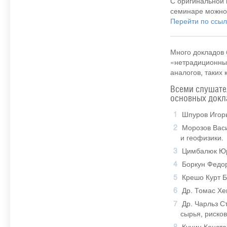
С оригинальной
семинаре можно
Перейти по ссыл
Много докладов 
«нетрадиционных
аналогов, таких 
Всеми слушате
основных докл
Шпуров Игорь
Морозов Вас
и геофизики.
Цимбалюк Юри
Боркун Федо
Крешо Курт Б
Др. Томас Хе
Др. Чарльз С
сырья, риско
Кунин Конста