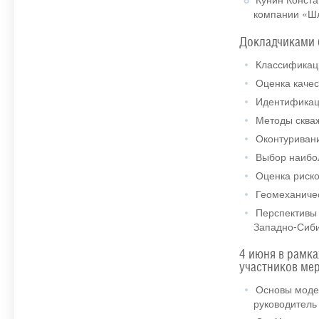
компании «Ш
Докладчиками 
Классификаци
Оценка качес
Идентификаци
Методы скваж
Оконтуривани
Выбор наибол
Оценка риско
Геомеханичес
Перспективы 
Западно-Сиби
4 июня в рамк
участников ме
Основы модел
руководитель