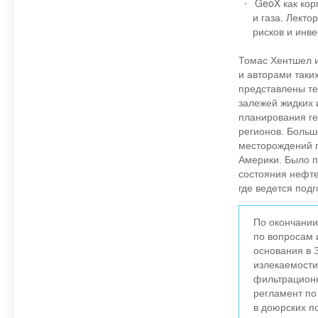
GeoX как кор
и газа. Лект
рисков и инв
Томас Хентшел и
и авторами таки
представлены те
залежей жидких 
планирования г
регионов. Больш
месторождений 
Америки. Было п
состояния нефте
где ведется под
По окончани
по вопросам 
основания в
излекаемости
фильтрацион
регламент по
в доюрских п