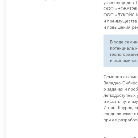
углеводородов. 
ООО «НОВАТЭК
ООО «ЛУКОЙЛ-И
и преимущества 
и повышения ре
В ходе семин
потенциала н
геологоразве
и экономичес
Семинар открыли
Западно-Сибирс
о задачах и про
легкодоступных 
и искать пути и
Игорь Шпуров, «
среднеюрские от
при ее разработ