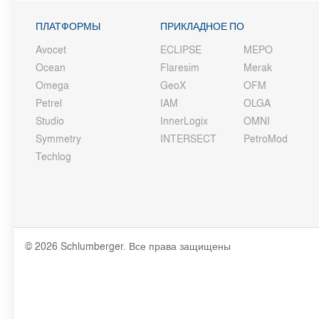
ПЛАТФОРМЫ
ПРИКЛАДНОЕ ПО
Avocet
ECLIPSE
MEPO
Ocean
Flaresim
Merak
Omega
GeoX
OFM
Petrel
IAM
OLGA
Studio
InnerLogix
OMNI
Symmetry
INTERSECT
PetroMod
Techlog
© 2026 Schlumberger. Все права защищены