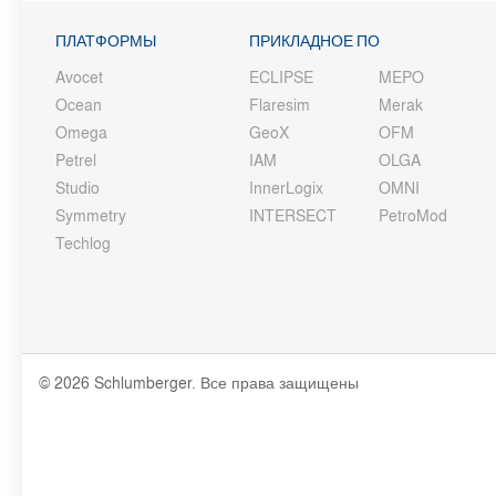
ПЛАТФОРМЫ
ПРИКЛАДНОЕ ПО
Avocet
ECLIPSE
MEPO
Ocean
Flaresim
Merak
Omega
GeoX
OFM
Petrel
IAM
OLGA
Studio
InnerLogix
OMNI
Symmetry
INTERSECT
PetroMod
Techlog
© 2026 Schlumberger. Все права защищены