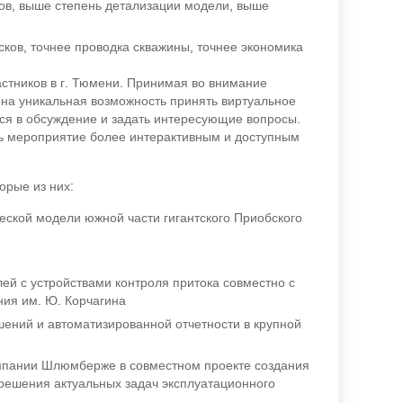
ов, выше степень детализации модели, выше
ков, точнее проводка скважины, точнее экономика
стников в г. Тюмени. Принимая во внимание
ена уникальная возможность принять виртуальное
ся в обсуждение и задать интересующие вопросы.
ь мероприятие более интерактивным и доступным
орые из них:
ской модели южной части гигантского Приобского
й с устройствами контроля притока совместно с
ия им. Ю. Корчагина
ений и автоматизированной отчетности в крупной
мпании Шлюмберже в совместном проекте создания
ешения актуальных задач эксплуатационного