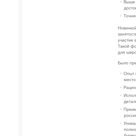
Выше 
досто
Точне
Новинкой
занятост
участие 
Такой фо
для широ
Было пре
Опыт 
место
Рацио
Испол
детал
Преим
росси
Уника
полно
бурен