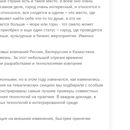
шой стране есть и такое место, и всем оно очень
 самом деле, город очень интересный, и относятся к
 относился, все сходятся в одном – это место, где
может найти себе что-то по душе, а кто не
вится больше – море или горы - тот смело может
приобрел и еще один статус – город, где проводятся
ные, культурные и бизнес мероприятия. Именно
ых компаний России, Белоруссии и Казахстана.
жизнь. За этот небольшой отрезок времени
ими разработками и технологиями компании
онными, но в этом году изменился, как изменились
ния на тематических секциях мы подбирали с особым
емонстрированы самые лучшие примеры совместных
ия технологий на практике. В каждом докладе, в
ых технологий в интегрированной среде
кция на внешние изменения, быстрее принятие