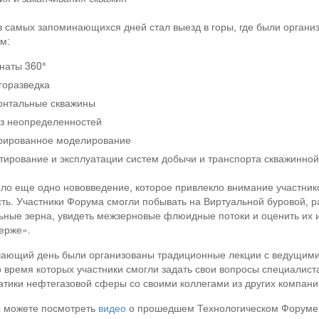
 самых запоминающихся дней стал выезд в горы, где были орган
м:
наты 360°
горазведка
онтальные скважины
з неопределенностей
рированное моделирование
тирование и эксплуатации систем добычи и транспорта скважинно
ло еще одно нововведение, которое привлекло внимание участнико
ть. Участники Форума смогли побывать на Виртуальной буровой, 
ные зерна, увидеть межзерновые флюидные потоки и оценить их и
ерже».
ающий день были организованы традиционные лекции с ведущими
о время которых участники смогли задать свои вопросы специали
тики нефтегазовой сферы со своими коллегами из других компани
ы можете посмотреть
видео
о прошедшем Технологическом Форум