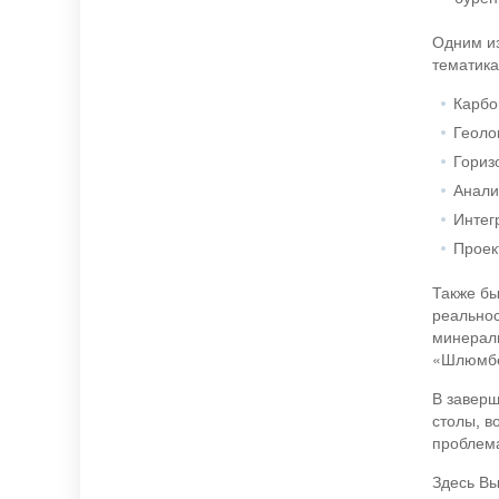
Одним из
тематика
Карбо
Геоло
Гориз
Анали
Интег
Проек
Также бы
реальнос
минераль
«Шлюмб
В заверш
столы, в
проблема
Здесь В