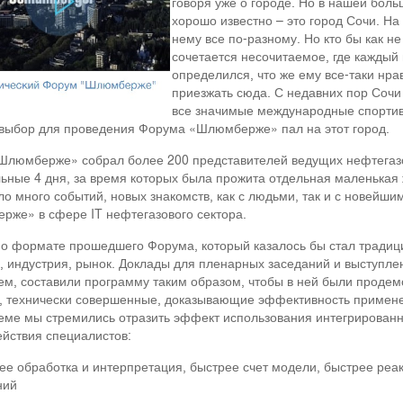
говоря уже о городе. Но в нашей боль
хорошо известно – это город Сочи. На
нему все по-разному. Но кто бы как не
сочетается несочитаемое, где каждый 
определился, что же ему все-таки нра
приезжать сюда. С недавних пор Сочи 
все значимые международные спортив
выбор для проведения Форума «Шлюмберже» пал на этот город.
люмберже» собрал более 200 представителей ведущих нефтегазов
ьные 4 дня, за время которых была прожита отдельная маленькая 
о много событий, новых знакомств, как с людьми, так и с новейш
же» в сфере IT нефтегазового сектора.
о формате прошедшего Форума, который казалось бы стал традици
, индустрия, рынок. Доклады для пленарных заседаний и выступле
м, составили программу таким образом, чтобы в ней были прод
, технически совершенные, доказывающие эффективность применен
еме мы стремились отразить эффект использования интегрированн
йствия специалистов:
ее обработка и интерпретация, быстрее счет модели, быстрее реа
ний