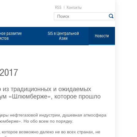
RSS
|
Контакты
ое развитие
SIS в Центральной
Новости
истов
Азии
2017
но из традиционных и ожидаемых
орум «Шлюмберже», которое прошло
идеры нефтегазовой индустрии, душевная атмосфера
юмберже». Но обо всем по порядку.
 которое возможно далеко не во всех странах, не