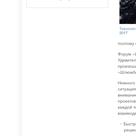
поэтому 
Форум «Ш
Удивител
произошл
«Шлюмбер
Немного 
ситуация
внимание
проектов
каждой т
взаимоде
Быстр
реше