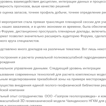
уровень взаимодействия дисциплин, интеграции данных и процесс
верность прогнозов, выше качество решений
е оценка запасов, точнее профиль добычи, точнее определение рис
 мероприятия стала прямая трансляция пленарной сессии для уча
ь наших заказчиков, и в целях экономии их времени, была обеспеч
в Форуме, дистанционно прослушать пленарные доклады, включить
рмат позволил значительно расширить аудиторию Форума, сделат
кого круга специалистов.
дставлено много докладов на различные тематики. Вот лишь некот
построения и расчета уникальной полномасштабной гидродинамиче
рождения
нальное управление данными. Следующий уровень интеграции
ьзование современных технологий для расчета комплексных моделе
ьным моделированием призабойной зоны на примере месторожден
ущества внедрения единой геолого-геофизической библиотеки реш
йской компании
льный опыт сотрудничества ООО «Газпром геологоразведка» и ко
масштабной 3D геомеханической модели Чаяндинского НГКМ для р
ия и заканчивания скважин