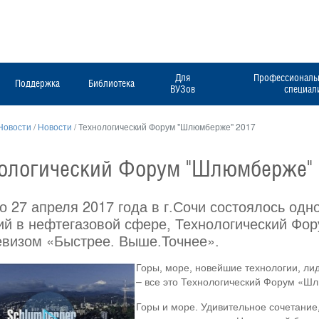
Для
Профессиональн
Поддержка
Библиотека
ВУЗов
специал
Новости
/
Новости
/
Технологический Форум "Шлюмберже" 2017
ологический Форум "Шлюмберже" 
по 27 апреля 2017 года в г.Сочи состоялось од
ий в нефтегазовой сфере, Технологический Ф
евизом «Быстрее. Выше.Точнее».
Горы, море, новейшие технологии, л
– все это Технологический Форум «Шл
Горы и море. Удивительное сочетание,