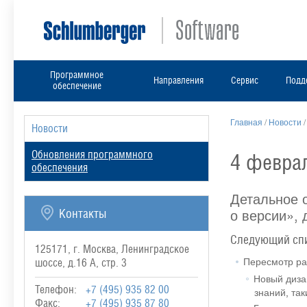
Программное
Направления
Сервис
Подд
обеспечение
Главная
/
Новости
Новости
Обновления программного
4 февра
обеспечения
Детальное 
о версии»,
Контакты
Следующий спи
125171, г. Москва, Ленинградское
Пересмотр ра
шоссе, д.16 А, стр. 3
Новый диза
Телефон:
+7 (495) 935 82 00
знаний, та
Факс:
+7 (495) 935 87 80