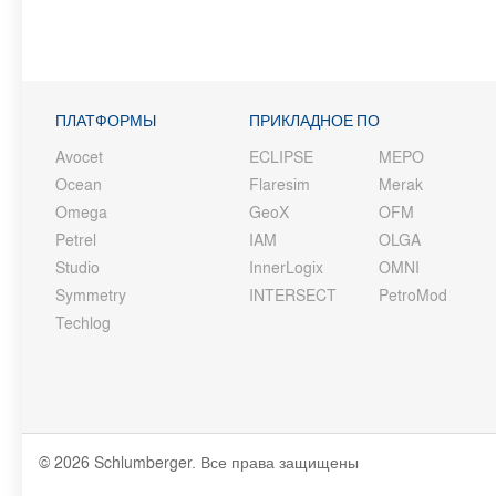
ПЛАТФОРМЫ
ПРИКЛАДНОЕ ПО
Avocet
ECLIPSE
MEPO
Ocean
Flaresim
Merak
Omega
GeoX
OFM
Petrel
IAM
OLGA
Studio
InnerLogix
OMNI
Symmetry
INTERSECT
PetroMod
Techlog
© 2026 Schlumberger. Все права защищены