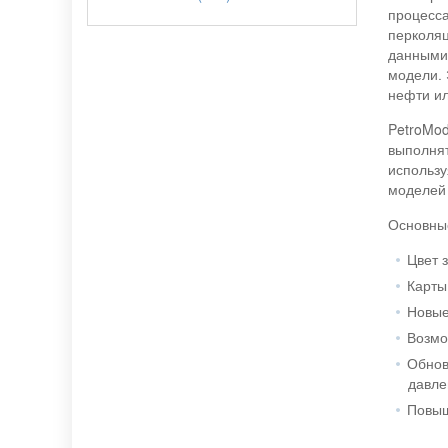
процесса
перколяц
данными.
модели. 
нефти ил
PetroMo
выполня
использ
моделей 
Основные
Цвет 
Карты
Новые
Возмо
Обнов
давле
Повыш