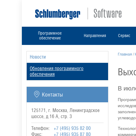
Программное
Направления
Сервис
обеспечение
Главная
/
Новости
Обновления программного
Выхо
обеспечения
В июл
Контакты
Програм
исследов
125171, г. Москва, Ленинградское
заполне
шоссе, д.16 А, стр. 3
углеводо
Техноло
Телефон:
+7 (495) 935 82 00
коммерч
Факс:
+7 (495) 935 87 80