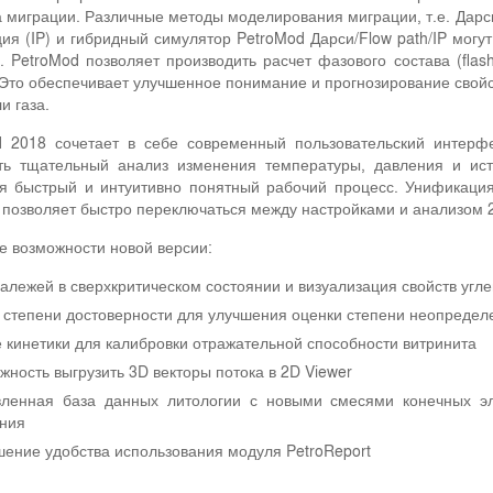
 миграции. Различные методы моделирования миграции, т.е. Дарси,
ия (IP) и гибридный симулятор PetroMod Дарси/Flow path/IP мог
 PetroMod позволяет производить расчет фазового состава (flash
Это обеспечивает улучшенное понимание и прогнозирование свойс
и газа.
d 2018 сочетает в себе современный пользовательский интерфе
ть тщательный анализ изменения температуры, давления и ист
уя быстрый и интуитивно понятный рабочий процесс. Унификаци
позволяет быстро переключаться между настройками и анализом 2
 возможности новой версии:
залежей в сверхкритическом состоянии и визуализация свойств угл
 степени достоверности для улучшения оценки степени неопределе
 кинетики для калибровки отражательной способности витринита
жность выгрузить 3D векторы потока в 2D Viewer
ленная база данных литологии с новыми смесями конечных эл
ния
ение удобства использования модуля PetroReport