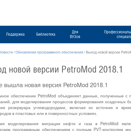
Для
Профессиональн
Поддержка
Библиотека
ВУЗов
специал
Новости
/
Обновления программного обеспечения
/
Выход новой версии Petro
д новой версии PetroMod 2018.1
е вышла новая версия PetroMod 2018.1
мное обеспечение PetroMod объединяет данные, полученные с п
аний, для моделирования процессов формирования осадочных бас
ние резервуара углеводородами, включая их источник и врем
родов в пластовых или в поверхностных условиях.
гия моделирования миграции нефти и газа в PetroMod явля
еским программным обеспечением с полным PVT-контролем мно