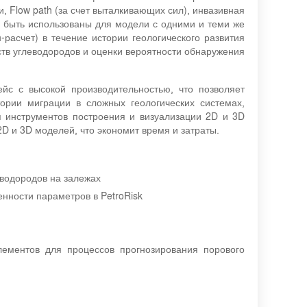
 Flow path (за счет выталкивающих сил), инвазивная
ут быть использованы для модели с одними и теми же
-расчет) в течение истории геологического развития
тв углеводородов и оценки вероятности обнаружения
йс с высокой производительностью, что позволяет
ории миграции в сложных геологических системах,
я инструментов построения и визуализации 2D и 3D
D и 3D моделей, что экономит время и затраты.
еводородов на залежах
нности параметров в PetroRisk
ементов для процессов прогнозирования порового