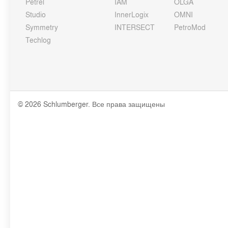
Petrel
IAM
OLGA
Studio
InnerLogix
OMNI
Symmetry
INTERSECT
PetroMod
Techlog
© 2026 Schlumberger. Все права защищены