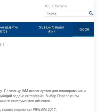
RSS
|
Контакты
ое развитие
SIS в Центральной
Новости
истов
Азии
017
у. Поскольку IAM используется для планирования и
ствующий задаче интерфейс. Выбор Перспективы
панели инструментов объектов.
 нового поколения PIPESIM 2017.