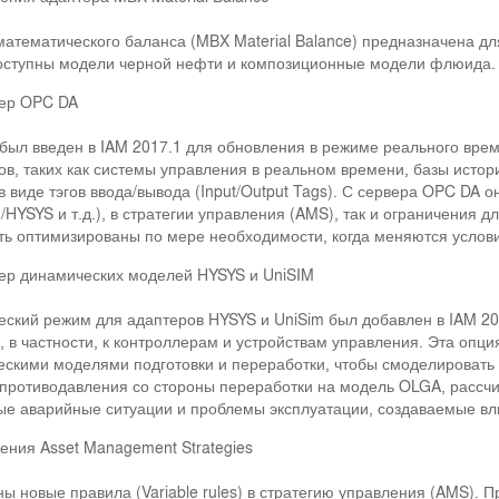
атематического баланса (MBX Material Balance) предназначена для
ступны модели черной нефти и композиционные модели флюида. Д
ер OPC DA
был введен в IAM 2017.1 для обновления в режиме реального вре
ов, таких как системы управления в реальном времени, базы исто
в виде тэгов ввода/вывода (Input/Output Tags). С сервера OPC DA 
/HYSYS и т.д.), в стратегии управления (AMS), так и ограничения 
ть оптимизированы по мере необходимости, когда меняются услов
ер динамических моделей HYSYS и UniSIM
ский режим для адаптеров HYSYS и UniSim был добавлен в IAM 20
 в частности, к контроллерам и устройствам управления. Эта опц
скими моделями подготовки и переработки, чтобы смоделировать
противодавления со стороны переработки на модель OLGA, рассчи
е аварийные ситуации и проблемы эксплуатации, создаваемые вл
ения Asset Management Strategies
ы новые правила (Variable rules) в стратегию управления (AMS). 