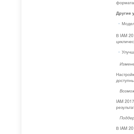
формата
Другие 
Модел
В IAM 20
цикличес
Улучш
­
Измене
Настройк
доступны
­
Возмож
IAM 2017
результа
­
Подде
В IAM 20