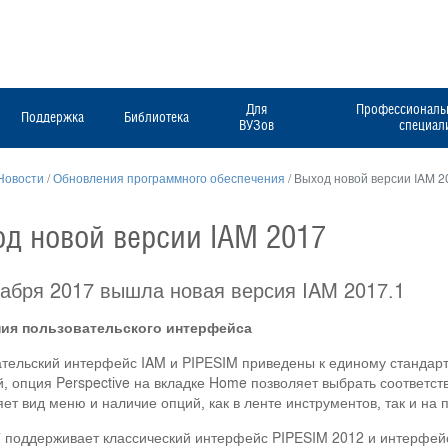
Для
Профессиональн
Поддержка
Библиотека
ВУЗов
специал
Новости
/
Обновления программного обеспечения
/
Выход новой версии IAM 2
д новой версии IAM 2017
кабря 2017 вышла новая версия IAM 2017.1
ия пользовательского интерфейса
тельский интерфейс IAM и PIPESIM приведены к единому стандарт
, опция Perspective на вкладке Home позволяет выбрать соответ
ет вид меню и наличие опций, как в ленте инструментов, так и на 
 поддерживает классический интерфейс PIPESIM 2012 и интерфейс