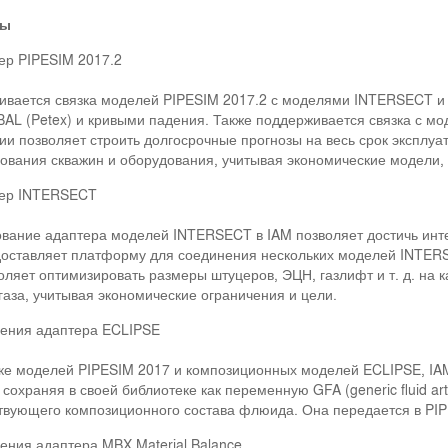
ры
ер PIPESIM 2017.2
ивается связка моделей PIPESIM 2017.2 с моделями INTERSECT и
BAL (Petex) и кривыми падения. Также поддерживается связка с мо
ии позволяет строить долгосрочные прогнозы на весь срок эксплу
ования скважин и оборудования, учитывая экономические модели, т
ер INTERSECT
вание адаптера моделей INTERSECT в IAM позволяет достичь инт
оставляет платформу для соединения нескольких моделей INTERSEC
оляет оптимизировать размеры штуцеров, ЭЦН, газлифт и т. д. на
газа, учитывая экономические ограничения и цели.
ения адаптера ECLIPSE
ке моделей PIPESIM 2017 и композиционных моделей ECLIPSE, IA
сохраняя в своей библиотеке как переменную GFA (generic fluid a
твующего композиционного состава флюида. Она передается в PI
ения адаптера MBX Material Balance