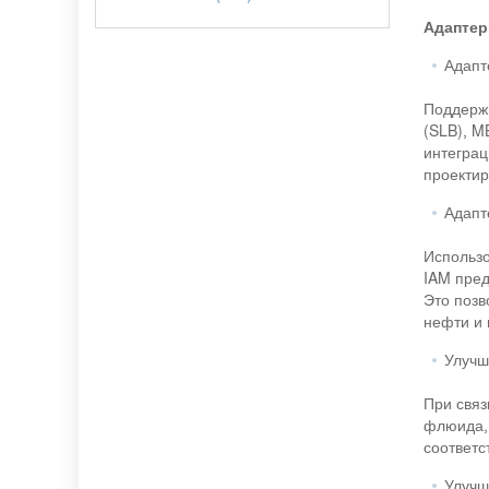
Адапте
Адапт
Поддерж
(SLB), M
интеграц
проектир
Адапт
Использо
IAM пред
Это позв
нефти и 
Улучш
При связ
флюида, 
соответс
Улучш