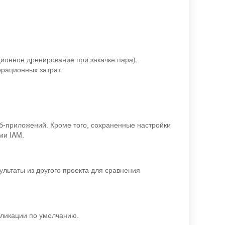
ционное дренирование при закачке пара),
ерационных затрат.
еб-приложений. Кроме того, сохраненные настройки
ми IAM.
льтаты из другого проекта для сравнения
бликации по умолчанию.