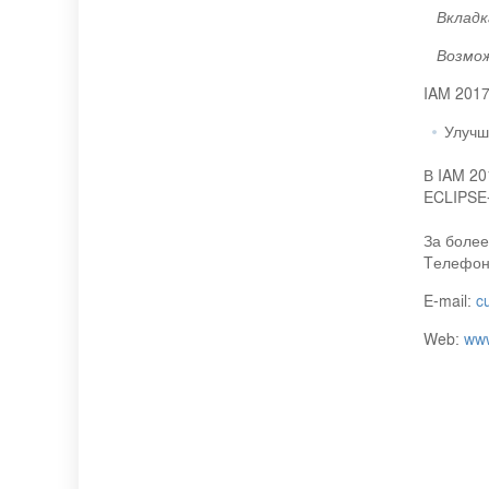
­
Вкладк
­
Возмо
IAM 2017
Улучш
В IAM 20
ECLIPSE
За более
Tелефон:
E-mail:
c
Web:
www