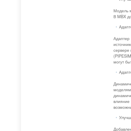
Модель м
В MBX до
Адапт
Адаптер 
источник
сервере 
(PIPESIM
могут бы
Адапт
Динамиче
моделям,
динамиче
влияние 
возможны
Улучш
Добавлен