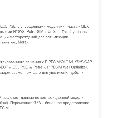
 ECLIPSE, с упрощенными моделями пласта - MBX
делями HYSYS, Petro-SIM и UniSim. Такой уровень
атации месторождений для оптимизации
акие как, Merak.
егрированного решения с PIPESIM/OLGA/HYSYS/GAP.
T и ECLIPSE из Petrel с PIPESIM Well Optimizer.
 каждом временном шаге для увеличения добычи
M извлекает данные по композиционной модели
rtifact). Переменная GFA – бинарное представление
PESIM.