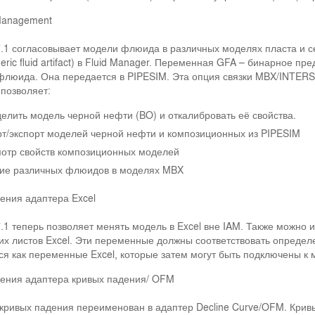
Management
.1 согласовывает модели флюида в различных моделях пласта и 
eric fluid artifact) в Fluid Manager. Переменная GFA – бинарное 
флюида. Она передается в PIPESIM. Эта опция связки MBX/INTERS
позволяет:
елить модель черной нефти (BO) и откалибровать её свойства.
т/экспорт моделей черной нефти и композиционных из PIPESIM
отр свойств композиционных моделей
ие различных флюидов в моделях MBX
ения адаптера Excel
.1 теперь позволяет менять модель в Excel вне IAM. Также можно 
их листов Excel. Эти переменные должны соответствовать опред
ся как переменные Excel, которые затем могут быть подключены к
ения адаптера кривых падения/ OFM
кривых падения переименован в адаптер Decline Curve/OFM. Крив