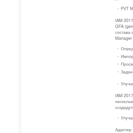
PVT 
IAM 2017
GFA (gen
состава 
Manager 
Опред
Импор
Просм
Задан
Улучш
IAM 2017
нескольк
создадут
Улучш
Адаптер 