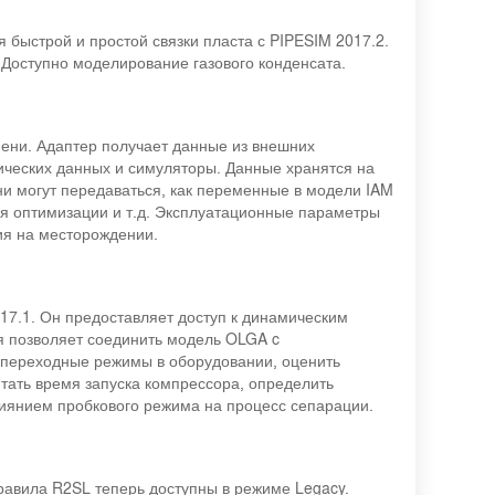
 быстрой и простой связки пласта с PIPESIM 2017.2.
оступно моделирование газового конденсата.
мени. Адаптер получает данные из внешних
рических данных и симуляторы. Данные хранятся на
они могут передаваться, как переменные в модели IAM
для оптимизации и т.д. Эксплуатационные параметры
ия на месторождении.
17.1. Он предоставляет доступ к динамическим
ия позволяет соединить модель OLGA c
 переходные режимы в оборудовании, оценить
тать время запуска компрессора, определить
иянием пробкового режима на процесс сепарации.
Правила R2SL теперь доступны в режиме Legacy.