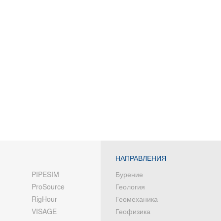
НАПРАВЛЕНИЯ
PIPESIM
Бурение
ProSource
Геология
RigHour
Геомеханика
VISAGE
Геофизика