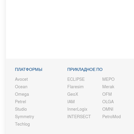
ПЛАТФОРМЫ
ПРИКЛАДНОЕ ПО
Avocet
ECLIPSE
MEPO
Ocean
Flaresim
Merak
Omega
GeoX
OFM
Petrel
IAM
OLGA
Studio
InnerLogix
OMNI
Symmetry
INTERSECT
PetroMod
Techlog