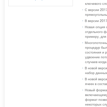
ключевого сл
С версии 201
прямоугольны
В версии 201
Новая опция 
отдельного ф
примеру, для
Многопоточны
процедур был
состояния и 
удвоение пото
случаев когда
В новой верс
набор данных
В новой верс
ячеек в соста
Новый формат
включающему 
формат позво
некоторых сл