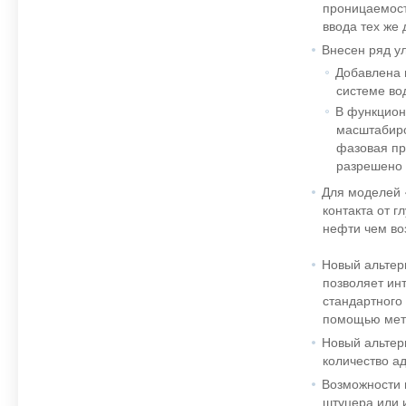
проницаемост
ввода тех же 
Внесен ряд у
Добавлена 
системе во
В функцион
масштабиро
фазовая пр
разрешено 
Для моделей 
контакта от 
нефти чем во
Новый альтер
позволяет ин
стандартного
помощью мето
Новый альтер
количество а
Возможности п
штуцера или 