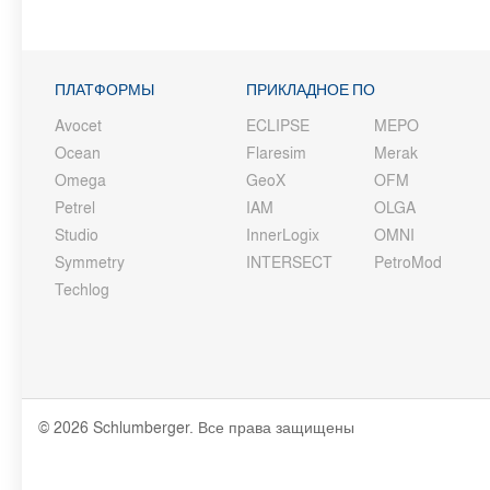
ПЛАТФОРМЫ
ПРИКЛАДНОЕ ПО
Avocet
ECLIPSE
MEPO
Ocean
Flaresim
Merak
Omega
GeoX
OFM
Petrel
IAM
OLGA
Studio
InnerLogix
OMNI
Symmetry
INTERSECT
PetroMod
Techlog
© 2026 Schlumberger. Все права защищены