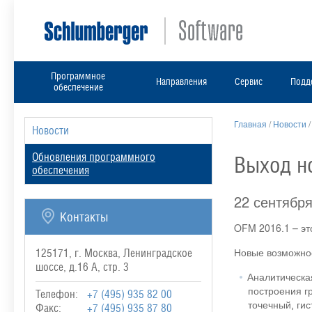
Программное
Направления
Сервис
Подд
обеспечение
Главная
/
Новости
Новости
Обновления программного
Выход н
обеспечения
22 сентябр
Контакты
OFM 2016.1 – эт
Новые возможно
125171, г. Москва, Ленинградское
шоссе, д.16 А, стр. 3
Аналитическа
построения г
Телефон:
+7 (495) 935 82 00
точечный, гис
Факс:
+7 (495) 935 87 80