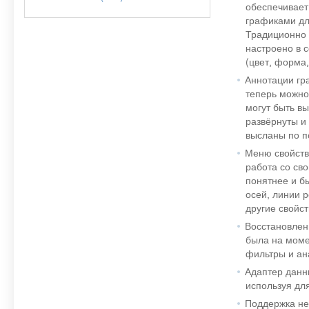
обеспечивает
графиками дл
Традиционно 
настроено в 
(цвет, форма
Аннотации гра
теперь можно
могут быть в
развёрнуты и 
высланы по п
Меню свойств
работа со св
понятнее и б
осей, линии р
другие свойст
Восстановлен
была на моме
фильтры и ан
Адаптер данн
используя дл
Поддержка не