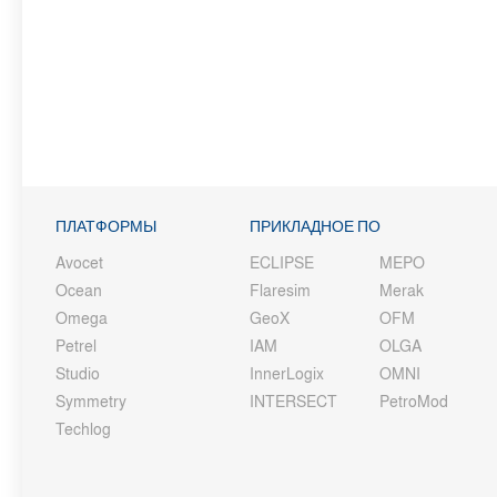
ПЛАТФОРМЫ
ПРИКЛАДНОЕ ПО
Avocet
ECLIPSE
MEPO
Ocean
Flaresim
Merak
Omega
GeoX
OFM
Petrel
IAM
OLGA
Studio
InnerLogix
OMNI
Symmetry
INTERSECT
PetroMod
Techlog