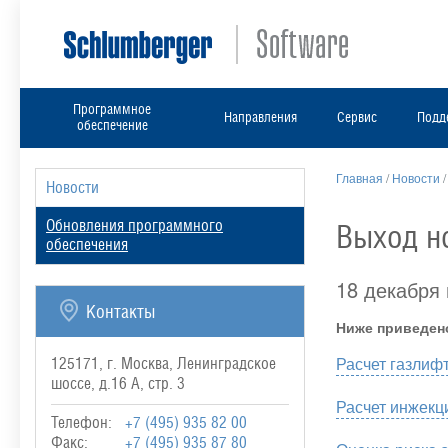
Программное
Направления
Сервис
Подд
обеспечение
Главная
/
Новости
Новости
Обновления программного
Выход н
обеспечения
18 декабря
Контакты
Ниже приведен
Расчет газлифтн
125171, г. Москва, Ленинградское
шоссе, д.16 А, стр. 3
Расчет инжекци
Телефон:
+7 (495) 935 82 00
Факс:
+7 (495) 935 87 80