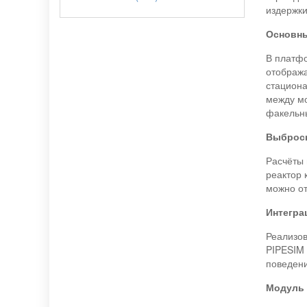
издержки
Основн
В платфо
отобража
стациона
между мо
факельн
Выброс
Расчёты 
реактор 
можно от
Интегра
Реализо
PIPESIM 
поведени
Модуль