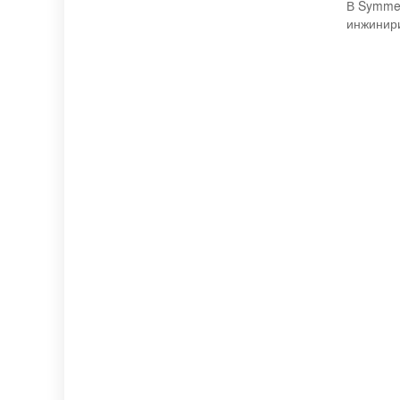
В Symmet
инжинир