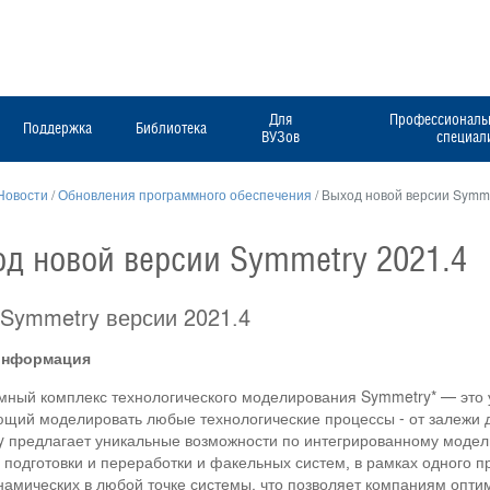
Для
Профессиональн
Поддержка
Библиотека
ВУЗов
специал
Новости
/
Обновления программного обеспечения
/
Выход новой версии Symme
д новой версии Symmetry 2021.4
 Symmetry версии 2021.4
информация
мный комплекс технологического моделирования Symmetry* — это
щий моделировать любые технологические процессы - от залежи 
 предлагает уникальные возможности по интегрированному модели
 подготовки и переработки и факельных систем, в рамках одного п
амических в любой точке системы, что позволяет компаниям опти