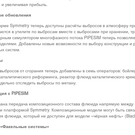
 и увеличивая прибыль.
ые обновления
рме Symmetry теперь доступны расчёты выбросов в атмосферу пр
ются в утилите по выбросам вместе с выбросами при хранении, тр
рным симулятором многофазного потока PIPESIM теперь позволяе
делями. Добавлены новые возможности по выбору конструкции и р
ых систем.
ы
выбросов от сгорания теперь добавлены в семь операторов: бойлер,
каталитического риформинга, реактор флюид-каталитического креки
дельно отследить выбросы по метану.
ция с PIPESIM
вана передача композиционного состава флюида напрямую между
и платформой Symmetry. Композиционные модели могут быть связ
я флюида, который не доступен для модели «чёрная нефть» (Black
 «Факельные системы»