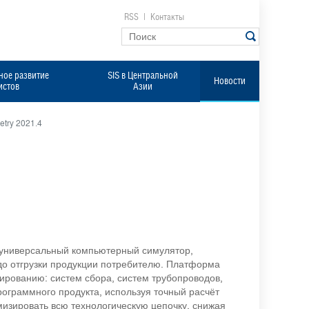
RSS
|
Контакты
ое развитие
SIS в Центральной
Новости
истов
Азии
try 2021.4
 универсальный компьютерный симулятор,
до отгрузки продукции потребителю. Платформа
рованию: систем сбора, систем трубопроводов,
рограммного продукта, используя точный расчёт
мизировать всю технологическую цепочку, снижая