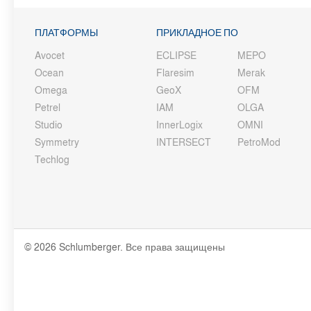
ПЛАТФОРМЫ
ПРИКЛАДНОЕ ПО
Avocet
ECLIPSE
MEPO
Ocean
Flaresim
Merak
Omega
GeoX
OFM
Petrel
IAM
OLGA
Studio
InnerLogix
OMNI
Symmetry
INTERSECT
PetroMod
Techlog
© 2026 Schlumberger. Все права защищены