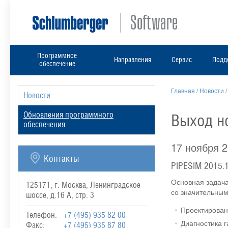
Программное
Направления
Сервис
Подд
обеспечение
Главная
/
Новости
Новости
Обновления программного
Выход но
обеспечения
17 ноября 
Контакты
PIPESIM 2015.
Основная задача
125171, г. Москва, Ленинградское
со значительны
шоссе, д.16 А, стр. 3
Проектирован
Телефон:
+7 (495) 935 82 00
Диагностика 
Факс:
+7 (495) 935 87 80