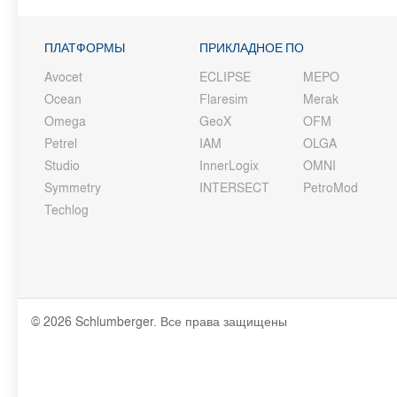
ПЛАТФОРМЫ
ПРИКЛАДНОЕ ПО
Avocet
ECLIPSE
MEPO
Ocean
Flaresim
Merak
Omega
GeoX
OFM
Petrel
IAM
OLGA
Studio
InnerLogix
OMNI
Symmetry
INTERSECT
PetroMod
Techlog
© 2026 Schlumberger. Все права защищены