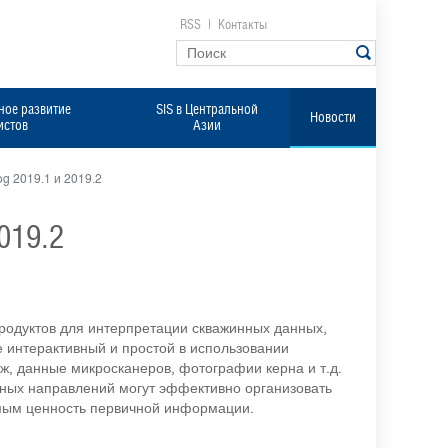
RSS
|
Контакты
ое развитие
SIS в Центральной
Новости
истов
Азии
g 2019.1 и 2019.2
019.2
одуктов для интерпретации скважинных данных,
 интерактивный и простой в использовании
ж, данные микросканеров, фотографии керна и т.д.
чных направлений могут эффективно организовать
амым ценность первичной информации.