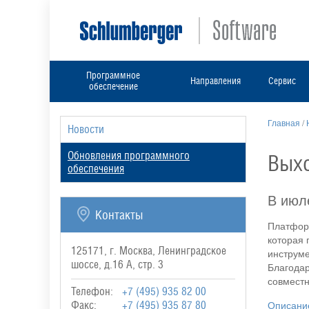
Программное
Направления
Сервис
обеспечение
Главная
/
Новости
Обновления программного
Выхо
обеспечения
В июл
Контакты
Платформ
которая 
125171, г. Москва, Ленинградское
инструме
шоссе, д.16 А, стр. 3
Благодар
совместн
Телефон:
+7 (495) 935 82 00
Описание
Факс:
+7 (495) 935 87 80