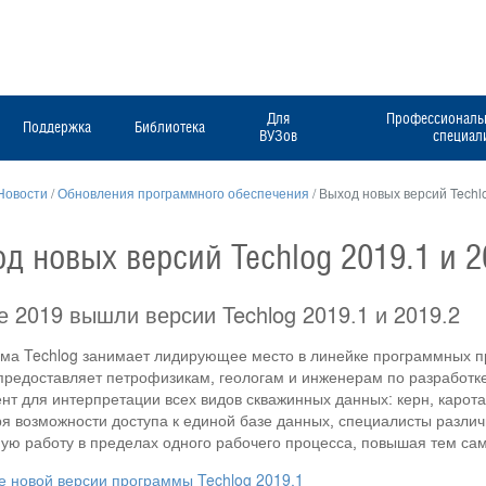
Для
Профессиональн
Поддержка
Библиотека
ВУЗов
специал
Новости
/
Обновления программного обеспечения
/
Выход новых версий Techlo
д новых версий Techlog 2019.1 и 2
е 2019 вышли версии Techlog 2019.1 и 2019.2
а Techlog занимает лидирующее место в линейке программных пр
предоставляет петрофизикам, геологам и инженерам по разработке
нт для интерпретации всех видов скважинных данных: керн, карота
я возможности доступа к единой базе данных, специалисты разли
ую работу в пределах одного рабочего процесса, повышая тем с
 новой версии программы Techlog 2019.1