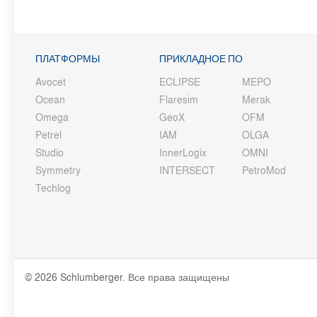
ПЛАТФОРМЫ
ПРИКЛАДНОЕ ПО
Avocet
ECLIPSE
MEPO
Ocean
Flaresim
Merak
Omega
GeoX
OFM
Petrel
IAM
OLGA
Studio
InnerLogix
OMNI
Symmetry
INTERSECT
PetroMod
Techlog
© 2026 Schlumberger. Все права защищены