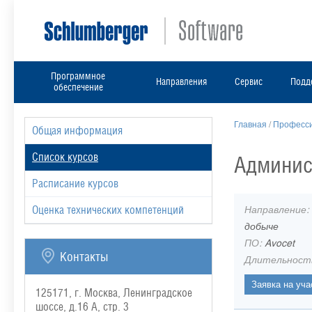
Программное
Направления
Сервис
Подд
обеспечение
Главная
/
Професси
Общая информация
Список курсов
Админист
Расписание курсов
Направление:
Оценка технических компетенций
добыче
ПО:
Avocet
Контакты
Длительност
125171, г. Москва, Ленинградское
шоссе, д.16 А, стр. 3