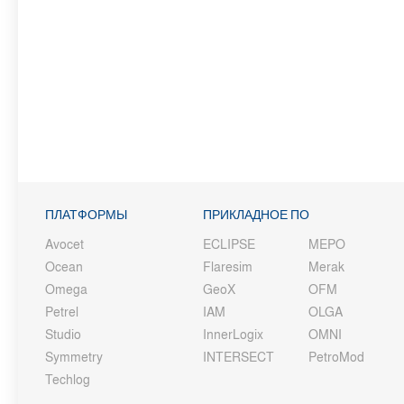
ПЛАТФОРМЫ
ПРИКЛАДНОЕ ПО
Avocet
ECLIPSE
MEPO
Ocean
Flaresim
Merak
Omega
GeoX
OFM
Petrel
IAM
OLGA
Studio
InnerLogix
OMNI
Symmetry
INTERSECT
PetroMod
Techlog