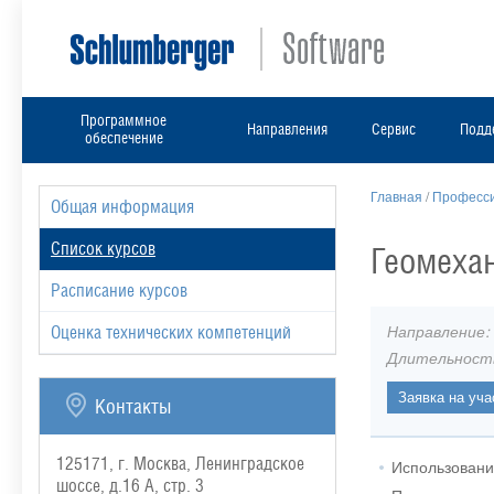
Программное
Направления
Сервис
Подд
обеспечение
Главная
/
Професси
Общая информация
Список курсов
Геомеха
Расписание курсов
Направление:
Оценка технических компетенций
Длительност
Контакты
125171, г. Москва, Ленинградское
Использовани
шоссе, д.16 А, стр. 3