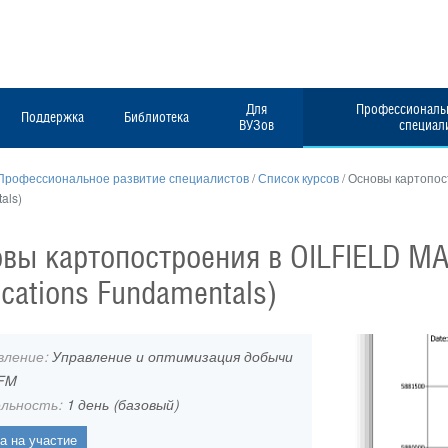
Для
Профессиональн
Поддержка
Библиотека
ВУЗов
специал
Профессиональное развитие специалистов
/
Список курсов
/
Основы картопос
als)
вы картопостроения в OILFIELD 
ications Fundamentals)
вление:
Управление и оптимизация добычи
FM
льность:
1 день (базовый)