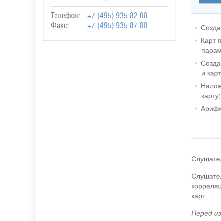
Телефон:
+7 (495) 935 82 00
Факс:
+7 (495) 935 87 80
Созда
Карт 
парам
Созда
и кар
Налож
карту;
Арифм
Слушате
Слушател
корреляц
карт.
Перед из