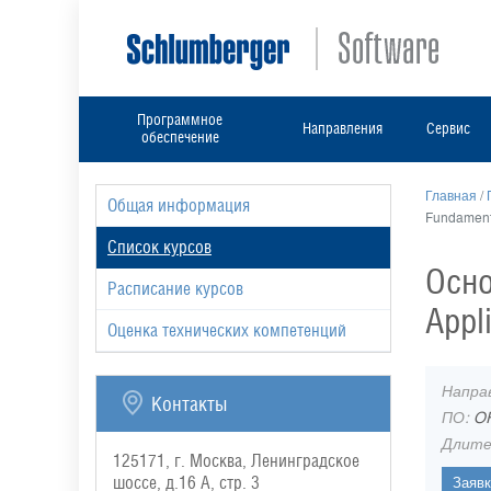
Программное
Направления
Сервис
обеспечение
Главная
/
Общая информация
Fundament
Список курсов
Осно
Расписание курсов
Appl
Оценка технических компетенций
Напра
Контакты
ПО:
O
Длите
125171, г. Москва, Ленинградское
шоссе, д.16 А, стр. 3