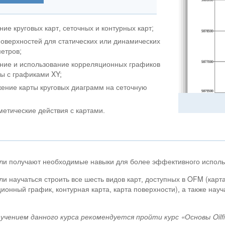
ние круговых карт, сеточных и контурных карт;
поверхностей для статических или динамических
етров;
ние и использование корреляционных графиков
ты с графиками XY;
ение карты круговых диаграмм на сеточную
етические действия с картами.
ли получают необходимые навыки для более эффективного испол
и научаться строить все шесть видов карт, доступных в OFM (карта
ионный график, контурная карта, карта поверхности), а также на
учением данного курса рекомендуется пройти курс «Основы Oilfi