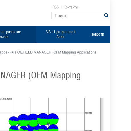
RSS
|
Контакты
ое развитие
SIS в Центральной
Новости
истов
Азии
троения в OILFIELD MANAGER (OFM Mapping Applications
MANAGER (OFM Mapping