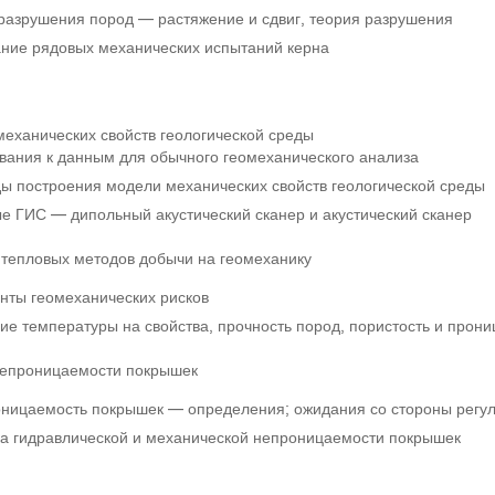
разрушения пород — растяжение и сдвиг, теория разрушения
ние рядовых механических испытаний керна
еханических свойств геологической среды
вания к данным для обычного геомеханического анализа
ы построения модели механических свойств геологической среды
е ГИС — дипольный акустический сканер и акустический сканер
тепловых методов добычи на геомеханику
нты геомеханических рисков
ие температуры на свойства, прочность пород, пористость и прон
непроницаемости покрышек
ницаемость покрышек — определения; ожидания со стороны регу
а гидравлической и механической непроницаемости покрышек