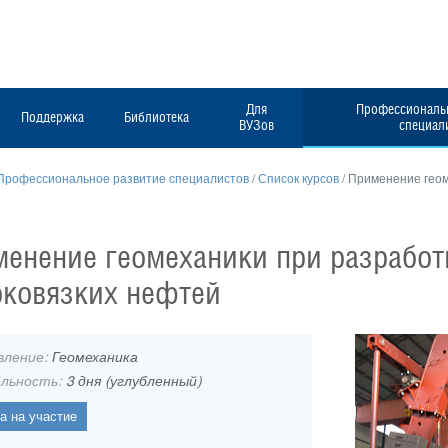
Для
Профессиональн
Поддержка
Библиотека
ВУЗов
специал
Профессиональное развитие специалистов
/
Список курсов
/
Применение геом
енение геомеханики при разрабо
ковязких нефтей
вление:
Геомеханика
льность:
3 дня (углубленный)