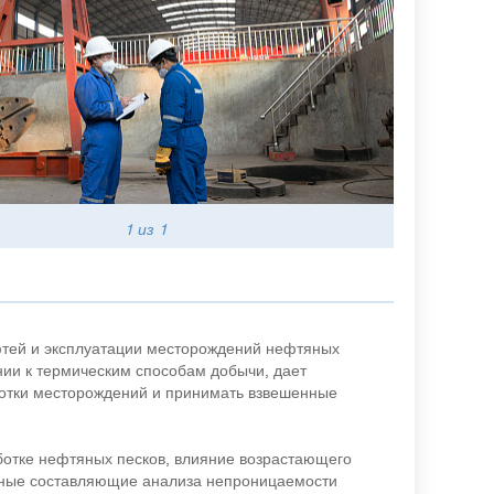
1
из 1
фтей и эксплуатации месторождений нефтяных
нии к термическим способам добычи, дает
ботки месторождений и принимать взвешенные
ботке нефтяных песков, влияние возрастающего
авные составляющие анализа непроницаемости