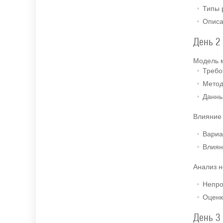
Типы 
Описа
День 2
Модель м
Требо
Метод
Данны
Влияние 
Вариа
Влиян
Анализ 
Непро
Оценк
День 3