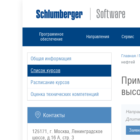
Программное
Направления
Сервис
обеспечение
Главная
/
Общая информация
нефтей
Список курсов
Прим
Расписание курсов
высо
Оценка технических компетенций
Напра
Контакты
Длите
125171, г. Москва, Ленинградское
шоссе, д.16 А, стр. 3