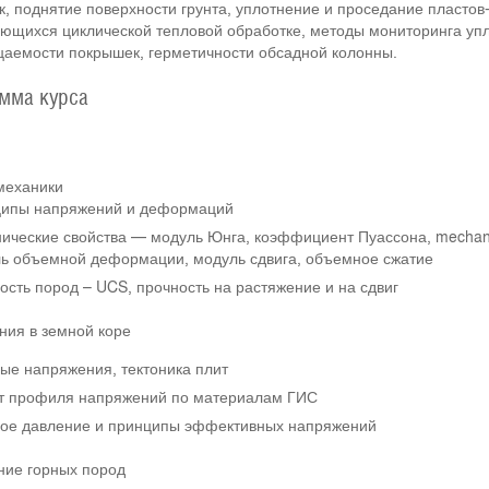
, поднятие поверхности грунта, уплотнение и проседание пластов-
ющихся циклической тепловой обработке, методы мониторинга упл
аемости покрышек, герметичности обсадной колонны.
мма курса
механики
ипы напряжений и деформаций
ические свойства — модуль Юнга, коэффициент Пуассона, mechanical 
ь объемной деформации, модуль сдвига, объемное сжатие
ость пород – UCS, прочность на растяжение и на сдвиг
ия в земной коре
ые напряжения, тектоника плит
т профиля напряжений по материалам ГИС
ое давление и принципы эффективных напряжений
ние горных пород