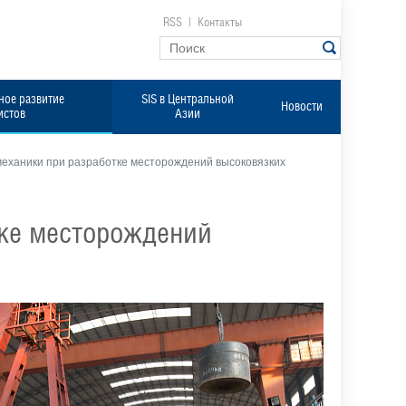
RSS
|
Контакты
ое развитие
SIS в Центральной
Новости
истов
Азии
еханики при разработке месторождений высоковязких
тке месторождений