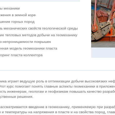
ы механики
жения в земной коре
шение горных пород
ь механических свойств геологической среды
ие тепловых методов добычи на геомеханику
з непроницаемости покрышек
нная модель геомеханики пласта
оринг пласта-коллектора
ика играет ведущую роль в оптимизации добычи высоковязких не
Этот курс помогает понять главные аспекты геомеханики в приложе
сть инженерам, геологам и геофизикам повышать качество разра
дственные решения.
рассматривается введение в геомеханику, применяемую при разра
 и температуры на напряжения в пласте и на свойства пород, гл