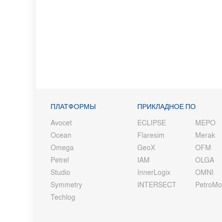
ПЛАТФОРМЫ
ПРИКЛАДНОЕ ПО
Avocet
ECLIPSE
MEPO
Ocean
Flaresim
Merak
Omega
GeoX
OFM
Petrel
IAM
OLGA
Studio
InnerLogix
OMNI
Symmetry
INTERSECT
PetroM
Techlog