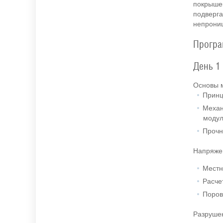
покрышек
подверга
непрониц
Програ
День 1
Основы 
Принц
Механ
модул
Прочн
Напряжен
Местн
Расче
Поров
Разруше