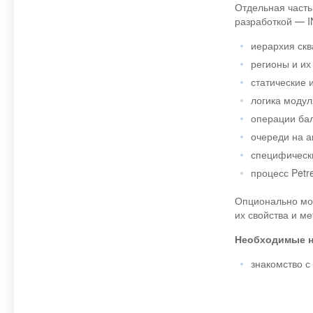
Отдельная часть
разработкой — 
иерархия сква
регионы и их 
статические и
логика модул
операции бал
очереди на а
специфически
процесс Petre
Опционально мо
их свойства и м
Необходимые н
знакомство с E