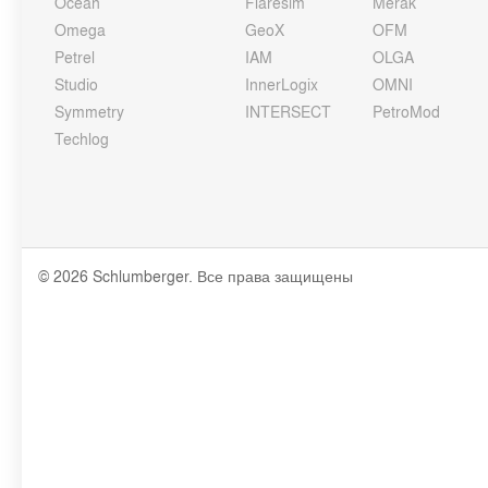
Ocean
Flaresim
Merak
Omega
GeoX
OFM
Petrel
IAM
OLGA
Studio
InnerLogix
OMNI
Symmetry
INTERSECT
PetroMod
Techlog
© 2026 Schlumberger. Все права защищены