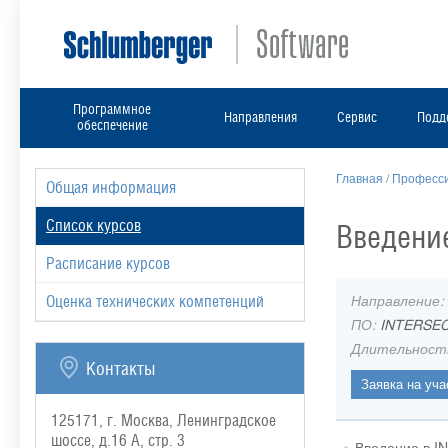
Программное
Направления
Сервис
Подд
обеспечение
Главная
/
Професси
Общая информация
Список курсов
Введение
Расписание курсов
Направление:
Оценка технических компетенций
ПО:
INTERSE
Длительност
Контакты
125171, г. Москва, Ленинградское
шоссе, д.16 А, стр. 3
Введение в I