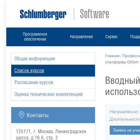
Программное
Направления
Сервис
Подд
обеспечение
Главная
/
Професси
Общая информация
платформы OilSim
Список курсов
Вводный 
Расписание курсов
использ
Оценка технических компетенций
Направление:
Контакты
Длительност
125171, г. Москва, Ленинградское
шоссе, д.16 А, стр. 3