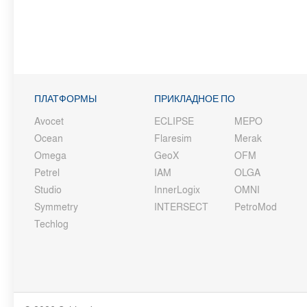
ПЛАТФОРМЫ
ПРИКЛАДНОЕ ПО
Avocet
ECLIPSE
MEPO
Ocean
Flaresim
Merak
Omega
GeoX
OFM
Petrel
IAM
OLGA
Studio
InnerLogix
OMNI
Symmetry
INTERSECT
PetroMod
Techlog