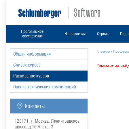
Программное
Направления
Сервис
Подд
обеспечение
Главная
/
Професси
Общая информация
Список курсов
Элемент не найд
Расписание курсов
Оценка технических компетенций
Контакты
125171, г. Москва, Ленинградское
шоссе, д.16 А, стр. 3