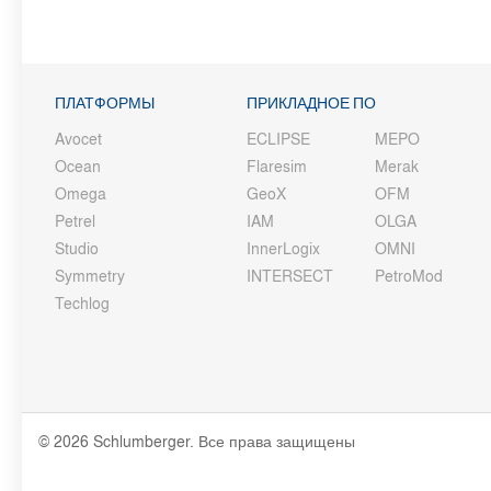
ПЛАТФОРМЫ
ПРИКЛАДНОЕ ПО
Avocet
ECLIPSE
MEPO
Ocean
Flaresim
Merak
Omega
GeoX
OFM
Petrel
IAM
OLGA
Studio
InnerLogix
OMNI
Symmetry
INTERSECT
PetroMod
Techlog
© 2026 Schlumberger. Все права защищены