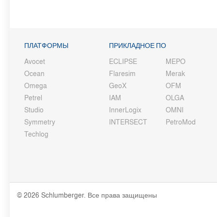
ПЛАТФОРМЫ
ПРИКЛАДНОЕ ПО
Avocet
ECLIPSE
MEPO
Ocean
Flaresim
Merak
Omega
GeoX
OFM
Petrel
IAM
OLGA
Studio
InnerLogix
OMNI
Symmetry
INTERSECT
PetroMod
Techlog
© 2026 Schlumberger. Все права защищены