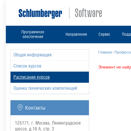
Программное
Направления
Сервис
Подд
обеспечение
Главная
/
Професси
Общая информация
Список курсов
Элемент не найд
Расписание курсов
Оценка технических компетенций
Контакты
125171, г. Москва, Ленинградское
шоссе, д.16 А, стр. 3