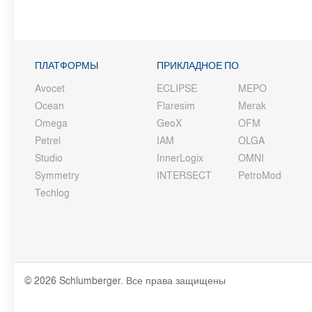
ПЛАТФОРМЫ
ПРИКЛАДНОЕ ПО
Avocet
ECLIPSE
MEPO
Ocean
Flaresim
Merak
Omega
GeoX
OFM
Petrel
IAM
OLGA
Studio
InnerLogix
OMNI
Symmetry
INTERSECT
PetroMod
Techlog
© 2026 Schlumberger. Все права защищены