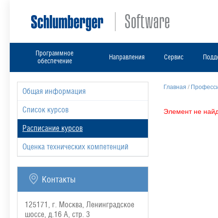
Программное
Направления
Сервис
Подд
обеспечение
Главная
/
Професси
Общая информация
Список курсов
Элемент не найд
Расписание курсов
Оценка технических компетенций
Контакты
125171, г. Москва, Ленинградское
шоссе, д.16 А, стр. 3