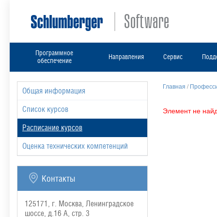
Программное
Направления
Сервис
Подд
обеспечение
Главная
/
Професси
Общая информация
Список курсов
Элемент не найд
Расписание курсов
Оценка технических компетенций
Контакты
125171, г. Москва, Ленинградское
шоссе, д.16 А, стр. 3