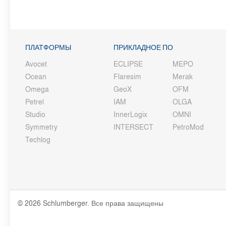
ПЛАТФОРМЫ
ПРИКЛАДНОЕ ПО
Avocet
ECLIPSE
MEPO
Ocean
Flaresim
Merak
Omega
GeoX
OFM
Petrel
IAM
OLGA
Studio
InnerLogix
OMNI
Symmetry
INTERSECT
PetroMod
Techlog
© 2026 Schlumberger. Все права защищены