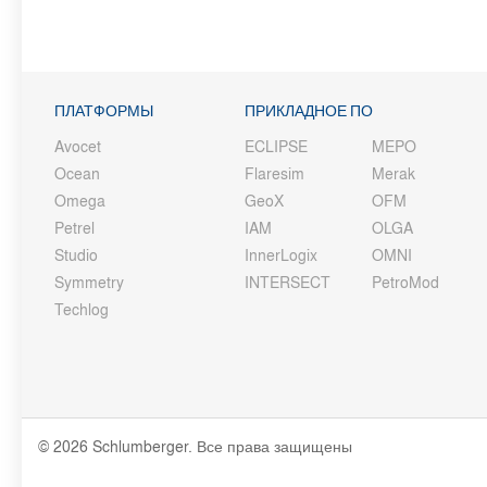
ПЛАТФОРМЫ
ПРИКЛАДНОЕ ПО
Avocet
ECLIPSE
MEPO
Ocean
Flaresim
Merak
Omega
GeoX
OFM
Petrel
IAM
OLGA
Studio
InnerLogix
OMNI
Symmetry
INTERSECT
PetroMod
Techlog
© 2026 Schlumberger. Все права защищены