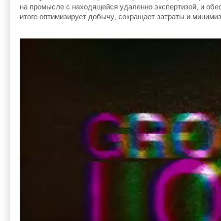
на
промысле с
находящейся удаленно экспертизой, и
обе
итоге оптимизирует добычу, сокращает затраты и
миними