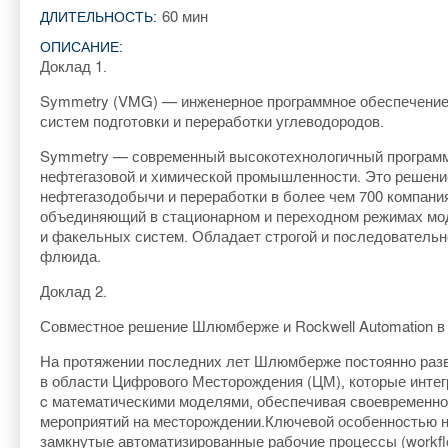
60 мин
ДЛИТЕЛЬНОСТЬ:
ОПИСАНИЕ:
Доклад 1.
Symmetry (VMG) — инженерное
программное обеспечение
систем подготовки и
переработки углеводородов.
Symmetry — современный высокотехнологичный программ
нефтегазовой и химической промышленности. Это решени
нефтегазодобычи и переработки в более
чем 700 компани
объединяющий в
стационарном и
переходном режимах мо
и
факельных систем. Обладает строгой и
последовательн
флюида.
Доклад 2.
Совместное решение Шлюмберже
и
Rockwell Automation в
На протяжении последних лет Шлюмберже постоянно разв
в области Цифрового Месторождения (ЦМ), которые инте
c математическими моделями, обеспечивая своевре
менно
мероприятий на
месторождении.Ключевой особенностью н
замкнутые автоматизированные рабочие процессы (workfl